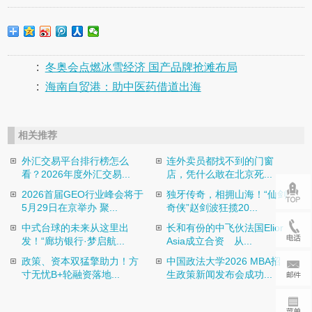
:
冬奥会点燃冰雪经济 国产品牌抢滩布局
:
海南自贸港：助中医药借道出海
相关推荐
外汇交易平台排行榜怎么
连外卖员都找不到的门窗
看？2026年度外汇交易...
店，凭什么敢在北京死...
2026首届GEO行业峰会将于
独牙传奇，相拥山海！“仙剑
5月29日在京举办 聚...
奇侠”赵剑波狂揽20...
中式台球的未来从这里出
长和有份的中飞伙法国Elior
发！“廊坊银行·梦启航...
Asia成立合资 从...
政策、资本双猛擎助力！方
中国政法大学2026 MBA招
寸无忧B+轮融资落地...
生政策新闻发布会成功...