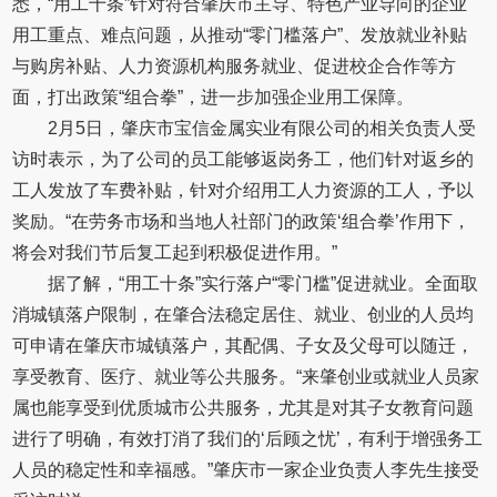
悉，“用工十条”针对符合肇庆市主导、特色产业导向的企业
用工重点、难点问题，从推动“零门槛落户”、发放就业补贴
与购房补贴、人力资源机构服务就业、促进校企合作等方
面，打出政策“组合拳”，进一步加强企业用工保障。
2月5日，肇庆市宝信金属实业有限公司的相关负责人受
访时表示，为了公司的员工能够返岗务工，他们针对返乡的
工人发放了车费补贴，针对介绍用工人力资源的工人，予以
奖励。“在劳务市场和当地人社部门的政策‘组合拳’作用下，
将会对我们节后复工起到积极促进作用。”
据了解，“用工十条”实行落户“零门槛”促进就业。全面取
消城镇落户限制，在肇合法稳定居住、就业、创业的人员均
可申请在肇庆市城镇落户，其配偶、子女及父母可以随迁，
享受教育、医疗、就业等公共服务。“来肇创业或就业人员家
属也能享受到优质城市公共服务，尤其是对其子女教育问题
进行了明确，有效打消了我们的‘后顾之忧’，有利于增强务工
人员的稳定性和幸福感。”肇庆市一家企业负责人李先生接受