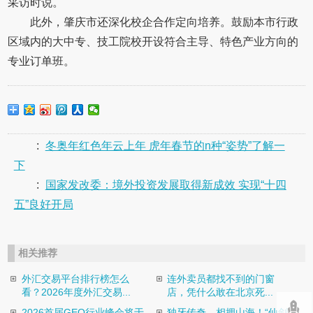
采访时说。
此外，肇庆市还深化校企合作定向培养。鼓励本市行政
区域内的大中专、技工院校开设符合主导、特色产业方向的
专业订单班。
:
冬奥年红色年云上年 虎年春节的n种“姿势”了解一
下
:
国家发改委：境外投资发展取得新成效 实现“十四
五”良好开局
相关推荐
外汇交易平台排行榜怎么
连外卖员都找不到的门窗
看？2026年度外汇交易...
店，凭什么敢在北京死...
2026首届GEO行业峰会将于
独牙传奇，相拥山海！“仙剑