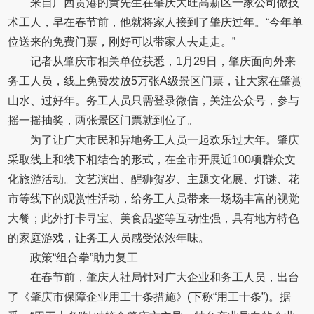
来自广西贵港的黄先生在肇庆大旺高新区一家公司做技
术工人，早在春节前，他就将家人接到了肇庆过年。“今年单
位送来的免费门票，刚好可以带家人去走走。”
记者从肇庆市相关单位获悉，1月29日，肇庆面向外来
务工人员，线上免费发放5万张A级景区门票，让大家在肇赏
山水、过好年。务工人员只需登录微信，关注公众号，参与
摇一摇抽奖，两张景区门票就到位了。
为了让广大市民和异地务工人员一起欢乐过大年。肇庆
采取线上和线下相结合的形式，在全市开展近100项群众文
化旅游活动。文艺演出、醒狮贺岁、主题文化展、灯谜、花
市等线下的观赏性活动，给务工人员带来一场场丰富的视觉
大餐；此外打卡寻宝、美食品鉴等互动性强，具有地方特色
的家庭游戏，让务工人员感受浓浓年味。
政策“组合拳”助力复工
在春节前，肇庆人社局针对广大企业和务工人员，出台
了《肇庆市保障企业用工十条措施》(下称“用工十条”)。据