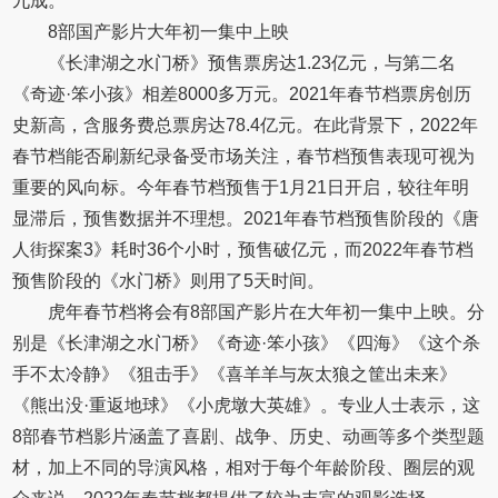
九成。
8部国产影片大年初一集中上映
《长津湖之水门桥》预售票房达1.23亿元，与第二名
《奇迹·笨小孩》相差8000多万元。2021年春节档票房创历
史新高，含服务费总票房达78.4亿元。在此背景下，2022年
春节档能否刷新纪录备受市场关注，春节档预售表现可视为
重要的风向标。今年春节档预售于1月21日开启，较往年明
显滞后，预售数据并不理想。2021年春节档预售阶段的《唐
人街探案3》耗时36个小时，预售破亿元，而2022年春节档
预售阶段的《水门桥》则用了5天时间。
虎年春节档将会有8部国产影片在大年初一集中上映。分
别是《长津湖之水门桥》《奇迹·笨小孩》《四海》《这个杀
手不太冷静》《狙击手》《喜羊羊与灰太狼之筐出未来》
《熊出没·重返地球》《小虎墩大英雄》。专业人士表示，这
8部春节档影片涵盖了喜剧、战争、历史、动画等多个类型题
材，加上不同的导演风格，相对于每个年龄阶段、圈层的观