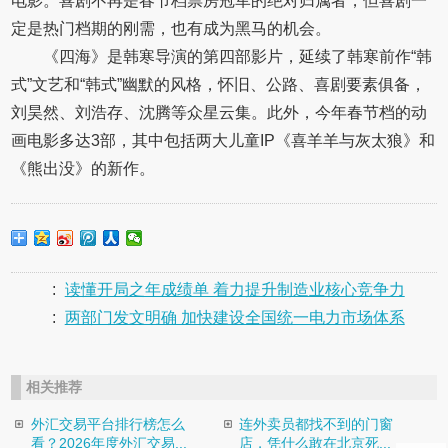
电影。喜剧不再是春节档票房冠军的绝对归属者，但喜剧一
定是热门档期的刚需，也有成为黑马的机会。
《四海》是韩寒导演的第四部影片，延续了韩寒前作“韩
式”文艺和“韩式”幽默的风格，怀旧、公路、喜剧要素俱备，
刘昊然、刘浩存、沈腾等众星云集。此外，今年春节档的动
画电影多达3部，其中包括两大儿童IP《喜羊羊与灰太狼》和
《熊出没》的新作。
:
读懂开局之年成绩单 着力提升制造业核心竞争力
:
两部门发文明确 加快建设全国统一电力市场体系
相关推荐
外汇交易平台排行榜怎么
连外卖员都找不到的门窗
看？2026年度外汇交易...
店，凭什么敢在北京死...