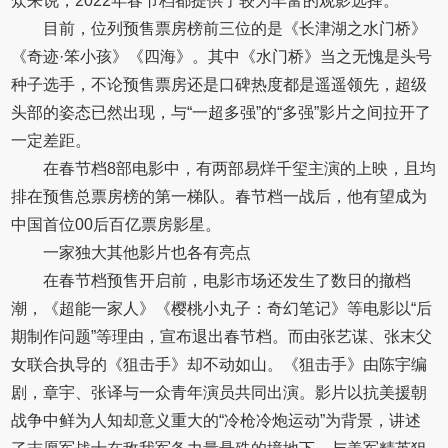
众来说，2022年春节档都提供了较为丰富的观影选择。
目前，位列预售票房榜前三位的是《长津湖之水门桥》
《奇迹·笨小孩》《四海》。其中《水门桥》当之无愧是头号
种子选手，不论预售票房还是口碑热度都是遥遥领先，超级
头部的姿态已然出现，与“一超多强”的“多强”影片之间拉开了
一定差距。
在春节档8部电影中，有两部易烊千玺主演的上映，且均
排在预售总票房榜的第一梯队。春节档一战后，他有望成为
中国首位00后百亿票房影星。
一家独大其他影片也各有亮点
在春节档预售开启前，电影市场还发生了数日的撤档
潮，《超能一家人》《樱桃小丸子：奇幻笔记》等电影以“后
期制作问题”等理由，宣布退出春节档。而由张艺谋、张末父
女联合执导的《狙击手》却不动如山。《狙击手》由陈宇编
剧，章宇、张译与一众青年演员共同出演。影片以抗美援朝
战争中鲜为人知却意义重大的“冷枪冷炮运动”为背景，讲述