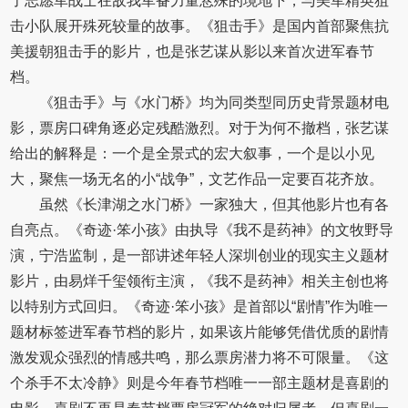
了志愿军战士在敌我军备力量悬殊的境地下，与美军精英狙
击小队展开殊死较量的故事。《狙击手》是国内首部聚焦抗
美援朝狙击手的影片，也是张艺谋从影以来首次进军春节
档。
《狙击手》与《水门桥》均为同类型同历史背景题材电
影，票房口碑角逐必定残酷激烈。对于为何不撤档，张艺谋
给出的解释是：一个是全景式的宏大叙事，一个是以小见
大，聚焦一场无名的小“战争”，文艺作品一定要百花齐放。
虽然《长津湖之水门桥》一家独大，但其他影片也有各
自亮点。《奇迹·笨小孩》由执导《我不是药神》的文牧野导
演，宁浩监制，是一部讲述年轻人深圳创业的现实主义题材
影片，由易烊千玺领衔主演，《我不是药神》相关主创也将
以特别方式回归。《奇迹·笨小孩》是首部以“剧情”作为唯一
题材标签进军春节档的影片，如果该片能够凭借优质的剧情
激发观众强烈的情感共鸣，那么票房潜力将不可限量。《这
个杀手不太冷静》则是今年春节档唯一一部主题材是喜剧的