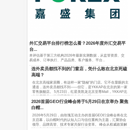
外汇交易平台排行榜怎么看？2026年度外汇交易平
台...
本评估基于第三方机构2026年最新实测数据，从监管资质、交
易成本、订单执行、产品品类、客户服务、平台...
连外卖员都找不到的门窗店，凭什么敢在北京死磕
高端？
在北京高端家居圈，有这样一家“隐秘”的门店。它不在显眼的主
通道，连外卖员都找不到——但它，是YKKAP在北京的第一家
零售旗舰店。 5月23日，红星美凯龙北京至尊Mall，YKKAP北
京首店开业。总经理宋鹏站在台上，讲...
2026首届GEO行业峰会将于5月29日在京举办 聚焦
白帽...
2026年5月29日，由玫瑰互动主办的首届GEO行业峰会将在北
京启幕，以白帽时代的认知入口与信任重构为主题，汇聚协会
领导、品牌高管、技术专家共探行业变革。 峰会从权威政策解
读、实战方法论输出、行业生态共建...