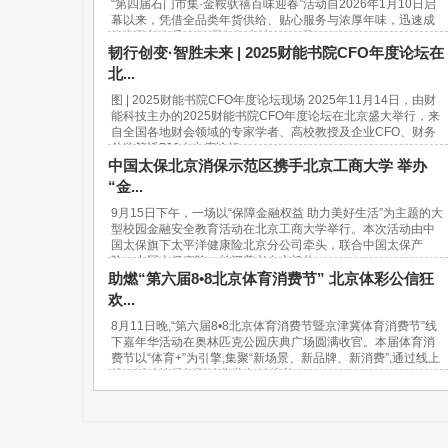
“第四届石门市集·金鞍驮禧百味迎春”活动自2026年1月10日启
幕以来，凭借全品类年货供给、贴心服务与浓厚年味，迅速成
为市民新春采购的“网红打卡地”。37天...
韧行创变·智胜未来 | 2025财能书院CFO年度论坛在
北...
图 | 2025财能书院CFO年度论坛现场 2025年11月14日，由财
能科技主办的2025财能书院CFO年度论坛在北京盛大举行，来
自全国各地财会领域的专家学者、高校教授及企业CFO、财务
总监等近500人出席论坛。...
中国太保北京消保示范区携手北京工商大学 举办
“金...
9月15日下午，一场以“保障金融权益 助力美好生活”为主题的大
型校园金融安全教育活动在北京工商大学举行。本次活动由中
国太保旗下太平洋健康险北京分公司牵头，联合中国太保产
险、中国太保寿险、长江养老在京机构...
助燃“第六届8•8北京体育消费节” 北京体彩公信狂
欢...
8月11日晚,“第六届8•8北京体育消费节暨京津冀体育消费节”线
下嘉年华活动在奥林匹克公园庆典广场圆满收官。本届体育消
费节以“体育+”为引擎,集聚“新场景、新品牌、新消费”,通过线上
线下活动挖掘新型消费潜力,链接美...