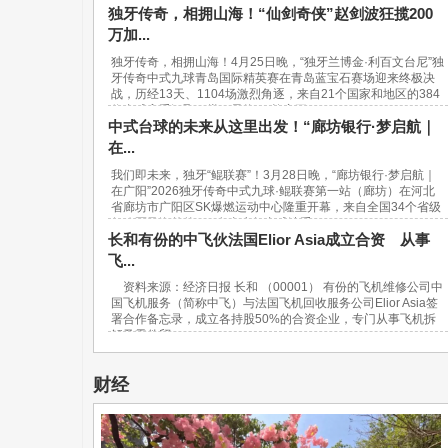
独牙传奇，相拥山海！“仙剑奇侠”赵剑波狂揽200
万加...
独牙传奇，相拥山海！4月25日晚，“独牙兰博金·利百文台尼”独
牙传奇中式九球青岛国际精英赛在青岛蓝宝石赛场迎来终极决
战，历经13天、1104场激烈角逐，来自21个国家和地区的384
位台球高手汇聚一堂，最终，“软塞王...
中式台球的未来从这里出发！“廊坊银行·梦启航｜
在...
我们即未来，独牙“鲲联赛”！3月28日晚，“廊坊银行·梦启航｜
在广阳”2026独牙传奇中式九球·鲲联赛第一站（廊坊）在河北
省廊坊市广阳区SK爆燃运动中心隆重开幕，来自全国34个省级
行政区及海外的940名青少年台球选手...
长和有份的中飞伙法国Elior Asia成立合资 从事
飞...
资料来源：经济日报 长和 （00001） 有份的飞机维修公司中
国飞机服务（简称中飞）与法国飞机回收服务公司Elior Asia签
署合作备忘录，成立各持股50%的合资企业，专门从事飞机拆
解及零件贸...
财经