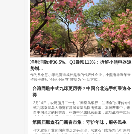
净利润激增36.5%、Q3暴涨113%：拆解小熊电器逆
势增...
作为从创意小家电赛道成长起来的代表性企业，小熊电器近年来
持续推进从 “创意小家电” 转型为 “生活方式...
台湾同胞中式九球更厉害？中国台北选手柯秉逸夺
得...
2月14日，农历腊月二十七，“秦皇岛银行・兰博金”独牙传奇中
式九球秦皇岛大师赛在港城秦皇岛圆满落幕。本届赛事中，来
自中国台北的柯秉逸、柯秉中兄弟脱颖而出，成功战胜中式台
球内地传统高手，包揽赛事冠亚军，取...
第四届顺鑫石门新春市集：守护年味，服务民生
作为农业产业化国家重点龙头企业，顺鑫石门市场精心打造的