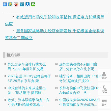
:
有效运用市场化手段和改革措施 保证电力和煤炭等
供应
:
服务国家战略助力经济创新发展 千亿级国企结构调
整基金二期成立
相关推荐
外汇交易平台排行榜怎么
连外卖员都找不到的门窗
看？2026年度外汇交易...
店，凭什么敢在北京死...
2026首届GEO行业峰会将于
独牙传奇，相拥山海！“仙剑
5月29日在京举办 聚...
奇侠”赵剑波狂揽20...
中式台球的未来从这里出
长和有份的中飞伙法国Elior
发！“廊坊银行·梦启航...
Asia成立合资 从...
政策、资本双猛擎助力！方
中国政法大学2026 MBA招
寸无忧B+轮融资落地...
生政策新闻发布会成功...