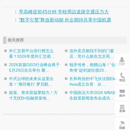
:
早高峰提前45分钟 学校周边道路交通压力大
:
“数字引擎”释放新动能 外企期待共享中国机遇
相关推荐
外汇交易平台排行榜怎么
连外卖员都找不到的门窗
看？2026年度外汇交易...
店，凭什么敢在北京死...
2026首届GEO行业峰会将于
独牙传奇，相拥山海！“仙剑
5月29日在京举办 聚...
奇侠”赵剑波狂揽20...
中式台球的未来从这里出
长和有份的中飞伙法国Elior
发！“廊坊银行·梦启航...
Asia成立合资 从...
政策、资本双猛擎助力！方
中国政法大学2026 MBA招
寸无忧B+轮融资落地...
生政策新闻发布会成功...