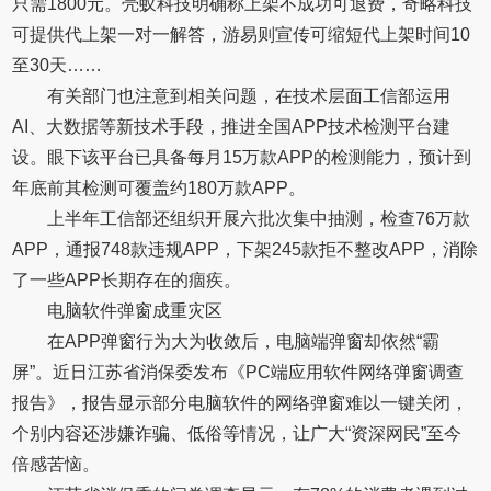
只需1800元。壳蚁科技明确称上架不成功可退费，奇略科技
可提供代上架一对一解答，游易则宣传可缩短代上架时间10
至30天……
有关部门也注意到相关问题，在技术层面工信部运用
AI、大数据等新技术手段，推进全国APP技术检测平台建
设。眼下该平台已具备每月15万款APP的检测能力，预计到
年底前其检测可覆盖约180万款APP。
上半年工信部还组织开展六批次集中抽测，检查76万款
APP，通报748款违规APP，下架245款拒不整改APP，消除
了一些APP长期存在的痼疾。
电脑软件弹窗成重灾区
在APP弹窗行为大为收敛后，电脑端弹窗却依然“霸
屏”。近日江苏省消保委发布《PC端应用软件网络弹窗调查
报告》，报告显示部分电脑软件的网络弹窗难以一键关闭，
个别内容还涉嫌诈骗、低俗等情况，让广大“资深网民”至今
倍感苦恼。