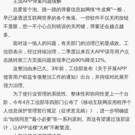
主流APP弹窗问题缓解
总爱冒个泡、跳一跳的弹窗信息如网络“牛皮癣”一般，
早已渗透进互联网世界的各个角落。一些软件不仅关闭按钮
不显眼，您一不小心点到错误的关闭键，弹窗还会越点越
多。
面对这一恼人的问题，有关部门的治理已初显成效。工
信部表示，经过持续治理，二季度以来百大APP误导用户点
击跳转第三方页面问题发现率已由90%降至12%。
这整治由来已久。3年前，工信部发布《关于开展APP
侵害用户权益专项整治工作的通知》出台，并持续对此展开
强力治理。
为了使行业管理的系统性、整体性和协同性更上一个台
阶，今年4月工信部等四部门公布了《移动互联网应用程序个
人信息保护管理暂行规定（征求意见稿）》，进一步明确提
出“知情同意”“最小必要”等一系列原则。而这有望通过顶层设
计，让APP这棵“大树”不断繁茂。