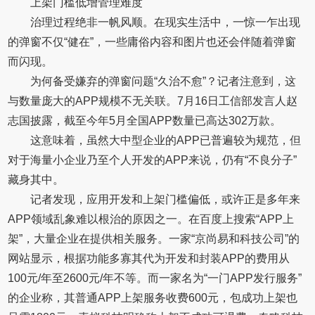
上架门槛低增管理难度
治理过程绝非一帆风顺。在现实生活中，一惊一乍出现
的弹窗不仅“健在”，一些庸俗内容和图片也还会伴随着弹窗
而闪现。
为何备受嫌弃的弹窗问题“久治不愈”？记者注意到，这
与数量庞大的APP规模不无关联。7月16日工信部发言人赵
志国披露，截至今年5月全国APP数量已高达302万款。
这意味着，虽然大中型企业的APP已普遍较为规范，但
对于海量小企业乃至个人开发的APP来说，仍有“不良分子”
藏身其中。
记者发现，应用开发和上架门槛偏低，或许正是多年来
APP领域乱象难以根治的原因之一。在百度上搜索“APP上
架”，大量企业在提供相关服务。一家“京尚易和科技公司”的
网站显示，根据功能多寡其代为开发和封装APP的费用从
100元/年至2600元/年不等。而一家名为“一门APP发行服务”
的企业称，其普通APP上架服务收费600元，包成功上架也