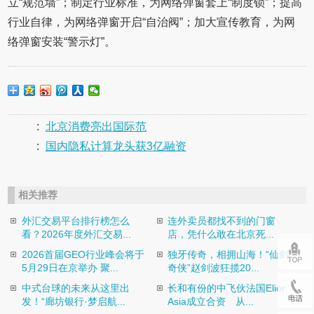
立“规范墙”；制定行业标准，为网络弹窗套上“制度锁”；提高
行业自律，为网络弹窗开启“自治阀”；加大宣传教育，为网
络弹窗安装“警示灯”。
:
北京消费亮出国际范
:
国内隐私计算龙头获3亿融资
相关推荐
外汇交易平台排行榜怎么
连外卖员都找不到的门窗
看？2026年度外汇交易...
店，凭什么敢在北京死...
2026首届GEO行业峰会将于
独牙传奇，相拥山海！“仙剑
5月29日在京举办 聚...
奇侠”赵剑波狂揽20...
中式台球的未来从这里出
长和有份的中飞伙法国Elior
发！“廊坊银行·梦启航...
Asia成立合资 从...