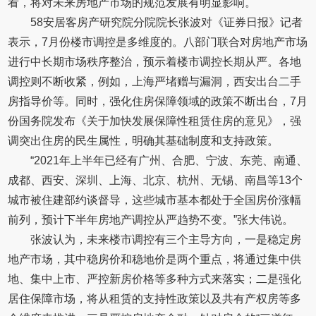
看，将对未来房地产市场的规范发展有明显影响。
58安居客房产研究院分院院长张波对《证券日报》记者
表示，7月份楼市调控是多维度的。八部门联合对房地产市场
进行中长期市场秩序整治，预示着楼市调控长期从严。各地
调控则不断收紧，例如，上海严堵赠与漏洞，西安出台二手
房指导价等。同时，强化住房保障领域的政策不断出台，7月
份国务院发布《关于加快发展保障性租赁住房的意见》，强
调突出住房的民生属性，明确其基础制度和支持政策。
“2021年上半年已经有广州、合肥、宁波、东莞、南通、
成都、西安、深圳、上海、北京、杭州、无锡、南昌等13个
城市被住建部约谈督导，这些城市基本都处于全国房价涨幅
前列，预计下半年房地产调控从严趋势不变。”张大伟说。
张波认为，未来楼市调控有三个主导方向，一是稳定房
地产市场，其中稳房价和稳地价是两个重点，将通过集中供
地、集中上市、严控新房价格等多种方式来落实；二是强化
居住保障市场，将从租赁的支持性政策以及共有产权房等多