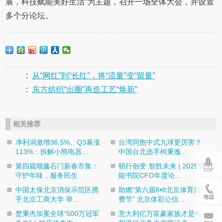
展，科技赋能美好生活”为主题，召开一场全体大会，并设置
多个分论坛。
:
从“网红”到“长红”，将“流量”变“留量”
:
东方纺织“出圈”再造工艺“焕新”
相关推荐
净利润激增36.5%、Q3暴涨
台湾同胞中式九球更厉害？
113%：拆解小熊电器...
中国台北选手柯秉逸...
第四届顺鑫石门新春市集：
韧行创变·智胜未来 | 2025财
守护年味，服务民生
能书院CFO年度论...
中国太保北京消保示范区携
助燃“第六届8•8北京体育消
手北京工商大学 举...
费节” 北京体彩公信...
楚秉杰加冕全球“500万冠军
意大利亿万富豪家族才是长