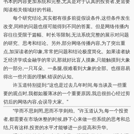
书本的内容更加系统和完整,尤其是对于认真的投资者,更需要
阅读相关领域好的书籍。
每个研究结论,其实都有很多前提假设条件,这些条件发生
改变,同样的问题也很可能得到不同的答案。但是网络传播内
容往往受限于篇幅、时长等限制,无法系统完整的展示对问题
的研究、思考和结论。另外,部分网络传播内容,为了突出重
点,加深读者的印象,常常把问题和结论极度简化。如果读者缺
乏经济学或金融学的常识,那就好比盲人摸象,只能触摸到大象
的一部分,一只耳朵、一条腿,很难看到大象的全部。也很容易
得出一些片面的理解,错误的认知。
许玉道特别提到:“这也是过去几年时间,每当谈及一些重
要的观点时,我都如履薄冰的一个重要原因,我总很担心经过剪
切后的网络内容,会误导大家。”
“学而不思则罔,思而不学则殆。”许玉道认为,每一个投资
者,都需要在市场休整的时候,静下心来做一些系统的思考和总
结,只有这样,投资的水平才能够进一步提高和升华。