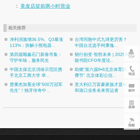
:
美发店提前两小时营业
相关推荐
净利润激增36.5%、Q3暴涨
台湾同胞中式九球更厉害？
113%：拆解小熊电器...
中国台北选手柯秉逸...
第四届顺鑫石门新春市集：
韧行创变·智胜未来 | 2025财
守护年味，服务民生
能书院CFO年度论...
中国太保北京消保示范区携
助燃“第六届8•8北京体育消
手北京工商大学 举...
费节” 北京体彩公信...
楚秉杰加冕全球“500万冠军
意大利亿万富豪家族才是长
先生”！独牙传奇中...
和港口业务未来营运者