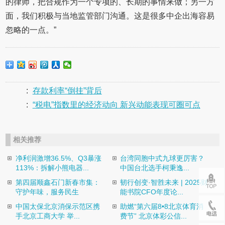
的律师，把合规作为一个专项的、长期的事情来做；另一方
面，我们积极与当地监管部门沟通。这是很多中企出海容易
忽略的一点。”
:
存款利率“倒挂”背后
:
“税电”指数里的经济动向 新兴动能表现可圈可点
相关推荐
净利润激增36.5%、Q3暴涨
台湾同胞中式九球更厉害？
113%：拆解小熊电器...
中国台北选手柯秉逸...
第四届顺鑫石门新春市集：
韧行创变·智胜未来 | 2025财
守护年味，服务民生
能书院CFO年度论...
中国太保北京消保示范区携
助燃“第六届8•8北京体育消
手北京工商大学 举...
费节” 北京体彩公信...