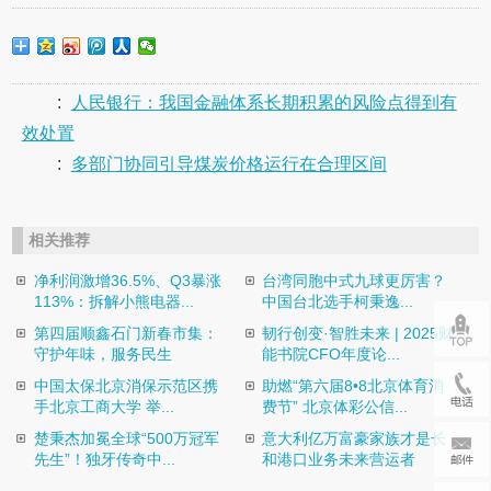
:
人民银行：我国金融体系长期积累的风险点得到有
效处置
:
多部门协同引导煤炭价格运行在合理区间
相关推荐
净利润激增36.5%、Q3暴涨
台湾同胞中式九球更厉害？
113%：拆解小熊电器...
中国台北选手柯秉逸...
第四届顺鑫石门新春市集：
韧行创变·智胜未来 | 2025财
守护年味，服务民生
能书院CFO年度论...
中国太保北京消保示范区携
助燃“第六届8•8北京体育消
手北京工商大学 举...
费节” 北京体彩公信...
楚秉杰加冕全球“500万冠军
意大利亿万富豪家族才是长
先生”！独牙传奇中...
和港口业务未来营运者