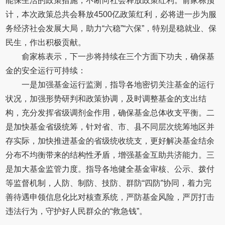
能保生活的政策措施，不断向社会释放政策红利。俞家栋预
计，本次政策总共会释放4500亿政策红利，必将进一步为服
务经济社会发展大局，助力“六稳”“六保”，特别是稳就业、保
民生，作出积极贡献。
俞家栋表示，下一步将持续在三个方面下功夫，确保基
金的安全运行可持续：
一是加强基金运行监测，指导各地密切关注基金的运行
状况，加强形势研判和政策协调，及时调整基金的支出结
构，充分发挥省级调剂金作用，确保基金总体收支平衡。二
是加快基金省级统筹，针对省、市、县不同层次统筹地区并
存实际，加快推进基金的省级统收统支，更好解决基金结余
分布不均衡带来的结构性矛盾，增强基金互助共济能力。三
是加大基金监管力度。指导各地健全基金审核、公示、拨付
等监督机制，人防、制防、技防、群防“四防”协同，着力完
善待遇申领信息化比对核查系统，严防基金风险，严厉打击
违法行为，守护好人民群众的“救急钱”。