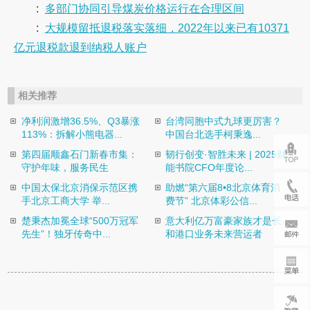
:
多部门协同引导煤炭价格运行在合理区间
:
大规模留抵退税落实落细，2022年以来已有10371
亿元退税款退到纳税人账户
相关推荐
净利润激增36.5%、Q3暴涨
台湾同胞中式九球更厉害？
113%：拆解小熊电器...
中国台北选手柯秉逸...
第四届顺鑫石门新春市集：
韧行创变·智胜未来 | 2025财
守护年味，服务民生
能书院CFO年度论...
中国太保北京消保示范区携
助燃“第六届8•8北京体育消
手北京工商大学 举...
费节” 北京体彩公信...
楚秉杰加冕全球“500万冠军
意大利亿万富豪家族才是长
先生”！独牙传奇中...
和港口业务未来营运者