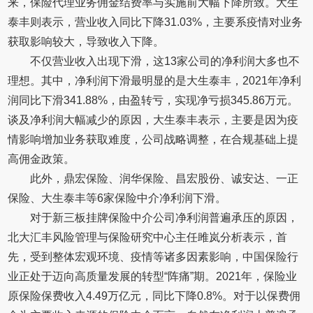
来，保险代理业务佣金结费率与实施前大幅下降所致。大生
泰丰则表示，营业收入同比下降31.03%，主要系疫情对业务
获取影响较大，导致收入下降。
不仅营业收入出现下滑，这13家公司的净利润大多也不
理想。其中，净利润下滑最明显的是大生泰丰，2021年净利
润同比下滑341.88%，由盈转亏，实现净亏损345.86万元。
谈及净利润大幅减少的原因，大生泰丰表示，主要是因为疫
情影响增加业务获取难度，公司战略调整，在合规基础上提
高佣金政策。
此外，鼎宏保险、润华保险、昌宏股份、诚安达、一正
保险、大生泰丰等6家保险中介净利润下滑。
对于新三板挂牌保险中介公司净利润普遍承压的原因，
北大汇丰风险管理与保险研究中心主任雎岚分析表示，首
先，受到整体宏观环境、疫情等诸多因素影响，中国保险行
业正处于迈向高质量发展的转型“阵痛”期。2021年，保险业
原保险保费收入4.49万亿元，同比下降0.8%。对于以保费佣