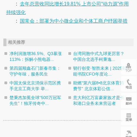
:
去年总营收同比增长19.81% 上市公司“动力源”作用
持续强化
:
国常会：部署为中小微企业和个体工商户纾困举措
相关推荐
净利润激增36.5%、Q3暴涨
台湾同胞中式九球更厉害？
113%：拆解小熊电器...
中国台北选手柯秉逸...
第四届顺鑫石门新春市集：
韧行创变·智胜未来 | 2025财
守护年味，服务民生
能书院CFO年度论...
中国太保北京消保示范区携
助燃“第六届8•8北京体育消
手北京工商大学 举...
费节” 北京体彩公信...
楚秉杰加冕全球“500万冠军
意大利亿万富豪家族才是长
先生”！独牙传奇中...
和港口业务未来营运者