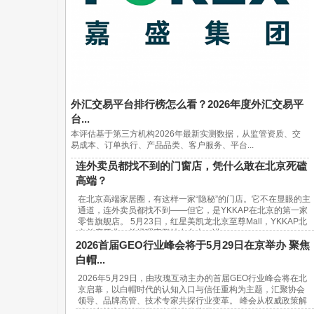
外汇交易平台排行榜怎么看？2026年度外汇交易平
台...
本评估基于第三方机构2026年最新实测数据，从监管资质、交
易成本、订单执行、产品品类、客户服务、平台...
连外卖员都找不到的门窗店，凭什么敢在北京死磕
高端？
在北京高端家居圈，有这样一家“隐秘”的门店。它不在显眼的主
通道，连外卖员都找不到——但它，是YKKAP在北京的第一家
零售旗舰店。 5月23日，红星美凯龙北京至尊Mall，YKKAP北
京首店开业。总经理宋鹏站在台上，讲...
2026首届GEO行业峰会将于5月29日在京举办 聚焦
白帽...
2026年5月29日，由玫瑰互动主办的首届GEO行业峰会将在北
京启幕，以白帽时代的认知入口与信任重构为主题，汇聚协会
领导、品牌高管、技术专家共探行业变革。 峰会从权威政策解
读、实战方法论输出、行业生态共建...