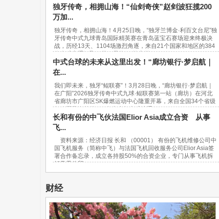
独牙传奇，相拥山海！“仙剑奇侠”赵剑波狂揽200
万加...
独牙传奇，相拥山海！4月25日晚，“独牙兰博金·利百文台尼”独
牙传奇中式九球青岛国际精英赛在青岛蓝宝石赛场迎来终极决
战，历经13天、1104场激烈角逐，来自21个国家和地区的384
位台球高手汇聚一堂，最终，“软塞王...
中式台球的未来从这里出发！“廊坊银行·梦启航｜
在...
我们即未来，独牙“鲲联赛”！3月28日晚，“廊坊银行·梦启航｜
在广阳”2026独牙传奇中式九球·鲲联赛第一站（廊坊）在河北
省廊坊市广阳区SK爆燃运动中心隆重开幕，来自全国34个省级
行政区及海外的940名青少年台球选手...
长和有份的中飞伙法国Elior Asia成立合资 从事
飞...
资料来源：经济日报 长和 （00001） 有份的飞机维修公司中
国飞机服务（简称中飞）与法国飞机回收服务公司Elior Asia签
署合作备忘录，成立各持股50%的合资企业，专门从事飞机拆
解及零件贸...
财经