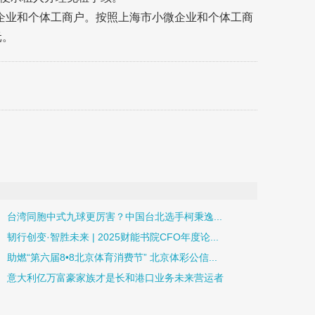
企业和个体工商户。按照上海市小微企业和个体工商
元。
台湾同胞中式九球更厉害？中国台北选手柯秉逸...
韧行创变·智胜未来 | 2025财能书院CFO年度论...
助燃“第六届8•8北京体育消费节” 北京体彩公信...
意大利亿万富豪家族才是长和港口业务未来营运者