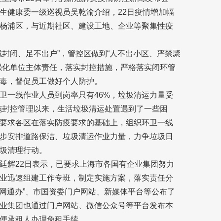
生健康委一级巡视员吴乾渝介绍，22日疫情增加幅
杨浦区，与近期社区、建设工地、企业等聚集性疫
封闭、足不出户”，管控区做到“人不出小区、严禁聚
强化单位主体责任，落实封控措施，严格落实闭环管
毒，督促员工做好个人防护。
环卫一线作业人员到岗率只有46%，垃圾清运力量受
施封控管理以来，生活垃圾清运处置遇到了一些困
要求各区在落实防疫要求的基础上，组织环卫一线
步安排道路保洁、垃圾清运作业力量，力争垃圾日
圾清理行动。
廷辉22日表示，已要求上海市各国有企业集团努力
业迅速组建工作专班，制定实施方案，落实责任分
一网通办”、市国资委门户网站、新媒体平台等公布了
业集团也通过门户网站、微信公众号等平台发布本
便承租人办理免租手续。