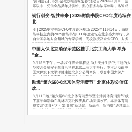
“第四届石门市集·金鞍驮禧百味迎春”活动自2026年1月10日启
幕以来，凭借全品类年货供给、贴心服务与浓厚年味，迅速成
为市民新春采购的“网红打卡地”。37天...
韧行创变·智胜未来 | 2025财能书院CFO年度论坛在
北...
图 | 2025财能书院CFO年度论坛现场 2025年11月14日，由财
能科技主办的2025财能书院CFO年度论坛在北京盛大举行，来
自全国各地财会领域的专家学者、高校教授及企业CFO、财务
总监等近500人出席论坛。...
中国太保北京消保示范区携手北京工商大学 举办
“金...
9月15日下午，一场以“保障金融权益 助力美好生活”为主题的大
型校园金融安全教育活动在北京工商大学举行。本次活动由中
国太保旗下太平洋健康险北京分公司牵头，联合中国太保产
险、中国太保寿险、长江养老在京机构...
助燃“第六届8•8北京体育消费节” 北京体彩公信狂
欢...
8月11日晚,“第六届8•8北京体育消费节暨京津冀体育消费节”线
下嘉年华活动在奥林匹克公园庆典广场圆满收官。本届体育消
费节以“体育+”为引擎,集聚“新场景、新品牌、新消费”,通过线上
线下活动挖掘新型消费潜力,链接美...