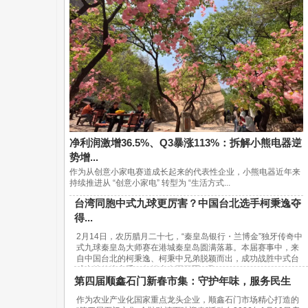
净利润激增36.5%、Q3暴涨113%：拆解小熊电器逆
势增...
作为从创意小家电赛道成长起来的代表性企业，小熊电器近年来
持续推进从 “创意小家电” 转型为 “生活方式...
台湾同胞中式九球更厉害？中国台北选手柯秉逸夺
得...
2月14日，农历腊月二十七，“秦皇岛银行・兰博金”独牙传奇中
式九球秦皇岛大师赛在港城秦皇岛圆满落幕。本届赛事中，来
自中国台北的柯秉逸、柯秉中兄弟脱颖而出，成功战胜中式台
球内地传统高手，包揽赛事冠亚军，取...
第四届顺鑫石门新春市集：守护年味，服务民生
作为农业产业化国家重点龙头企业，顺鑫石门市场精心打造的