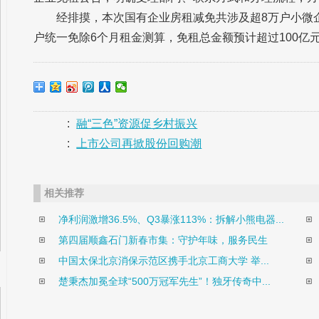
经排摸，本次国有企业房租减免共涉及超8万户小微
户统一免除6个月租金测算，免租总金额预计超过100亿
:
融“三色”资源促乡村振兴
:
上市公司再掀股份回购潮
相关推荐
净利润激增36.5%、Q3暴涨113%：拆解小熊电器...
第四届顺鑫石门新春市集：守护年味，服务民生
中国太保北京消保示范区携手北京工商大学 举...
楚秉杰加冕全球“500万冠军先生”！独牙传奇中...