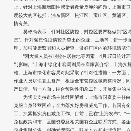
上，针对上海新增阳性感染者数量反弹的问题，上海市卫
度较大的区包括：浦东新区、松江区、宝山区、黄浦区、
情有关。
吴乾渝表示，针对社区防控，封控区要严格做到“区域
集”。针对聚集性疫情较为突出的企业、工地等，进一步
理，加强健康监测和人员筛查，做好厂区内的环境清洁消
“因大量人员被封控在居住地等因素，4月17日统计
到影响。”上海市绿化市容局副局长唐家富介绍，上海实
难。上海市绿化市容局对此采取了针对性措施：一方面，
作业人员尽快复工复产。根据全市管控区域调整情况，同
产日清。另一方面，结合预防性消杀工作，开展集中的垃
为切实支持市场主体纾困解难，上海市国资委主任白
克服自身经营困难，全力落实好房租减免工作。各国有企
工，抓紧抓实房租减免工作。目前，已在“上海发布”、“
免租政策和市、区国资委及相关国有企业联系方式。各企
企业免租公告，明确受理部门、联系方式和办理流程，方