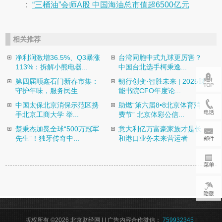
:
“三桶油”会师A股 中国海油总市值超6500亿元
相关推荐
净利润激增36.5%、Q3暴涨
台湾同胞中式九球更厉害？
113%：拆解小熊电器...
中国台北选手柯秉逸...
第四届顺鑫石门新春市集：
韧行创变·智胜未来 | 2025财
守护年味，服务民生
能书院CFO年度论...
中国太保北京消保示范区携
助燃“第六届8•8北京体育消
手北京工商大学 举...
费节” 北京体彩公信...
楚秉杰加冕全球“500万冠军
意大利亿万富豪家族才是长
先生”！独牙传奇中...
和港口业务未来营运者
版权所有 ©2026 北京财经网 |
| 广告内容合作微信：
759932345
|