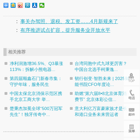
:
事关办驾照、退税、发工资……4月新规来了
:
有序推进试点扩容，提升服务业开放水平
相关推荐
净利润激增36.5%、Q3暴涨
台湾同胞中式九球更厉害？
113%：拆解小熊电器...
中国台北选手柯秉逸...
第四届顺鑫石门新春市集：
韧行创变·智胜未来 | 2025财
守护年味，服务民生
能书院CFO年度论...
中国太保北京消保示范区携
助燃“第六届8•8北京体育消
手北京工商大学 举...
费节” 北京体彩公信...
楚秉杰加冕全球“500万冠军
意大利亿万富豪家族才是长
先生”！独牙传奇中...
和港口业务未来营运者