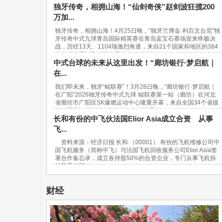
独牙传奇，相拥山海！“仙剑奇侠”赵剑波狂揽200
万加...
独牙传奇，相拥山海！4月25日晚，“独牙兰博金·利百文台尼”独
牙传奇中式九球青岛国际精英赛在青岛蓝宝石赛场迎来终极决
战，历经13天、1104场激烈角逐，来自21个国家和地区的384
位台球高手汇聚一堂，最终，“软塞王...
中式台球的未来从这里出发！“廊坊银行·梦启航｜
在...
我们即未来，独牙“鲲联赛”！3月28日晚，“廊坊银行·梦启航｜
在广阳”2026独牙传奇中式九球·鲲联赛第一站（廊坊）在河北
省廊坊市广阳区SK爆燃运动中心隆重开幕，来自全国34个省级
行政区及海外的940名青少年台球选手...
长和有份的中飞伙法国Elior Asia成立合资 从事
飞...
资料来源：经济日报 长和 （00001） 有份的飞机维修公司中
国飞机服务（简称中飞）与法国飞机回收服务公司Elior Asia签
署合作备忘录，成立各持股50%的合资企业，专门从事飞机拆
解及零件贸...
财经