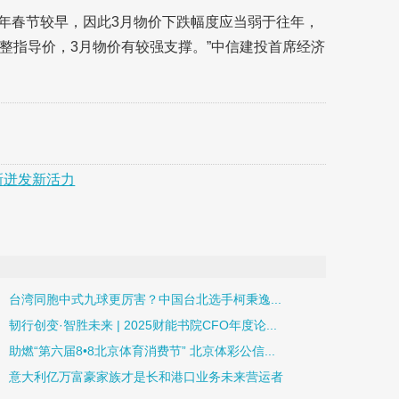
今年春节较早，因此3月物价下跌幅度应当弱于往年，
整指导价，3月物价有较强支撑。”中信建投首席经济
新迸发新活力
台湾同胞中式九球更厉害？中国台北选手柯秉逸...
韧行创变·智胜未来 | 2025财能书院CFO年度论...
助燃“第六届8•8北京体育消费节” 北京体彩公信...
意大利亿万富豪家族才是长和港口业务未来营运者