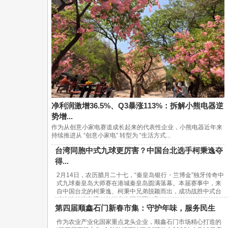
净利润激增36.5%、Q3暴涨113%：拆解小熊电器逆
势增...
作为从创意小家电赛道成长起来的代表性企业，小熊电器近年来
持续推进从 “创意小家电” 转型为 “生活方式...
台湾同胞中式九球更厉害？中国台北选手柯秉逸夺
得...
2月14日，农历腊月二十七，“秦皇岛银行・兰博金”独牙传奇中
式九球秦皇岛大师赛在港城秦皇岛圆满落幕。本届赛事中，来
自中国台北的柯秉逸、柯秉中兄弟脱颖而出，成功战胜中式台
球内地传统高手，包揽赛事冠亚军，取...
第四届顺鑫石门新春市集：守护年味，服务民生
作为农业产业化国家重点龙头企业，顺鑫石门市场精心打造的