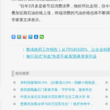
“往年3月多是春节后消费淡季，物价环比走弱，但
叠加近期石油价格上涨，终端消费的汽油价格也将不断调
学家黄文涛表示。
:
数读政府工作报告丨从75%到100% 让企业创
:
银行花式“补血”热度不减 配股募资渐升温
相关推荐
净利润激增36.5%、Q3暴涨113%：拆解小熊电器...
第四届顺鑫石门新春市集：守护年味，服务民生
中国太保北京消保示范区携手北京工商大学 举...
楚秉杰加冕全球“500万冠军先生”！独牙传奇中...