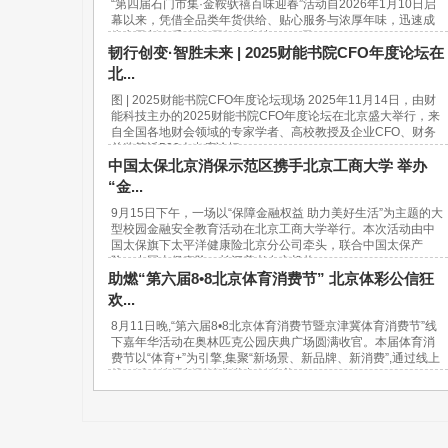
“第四届石门市集·金鞍驮禧百味迎春”活动自2026年1月10日启
幕以来，凭借全品类年货供给、贴心服务与浓厚年味，迅速成
为市民新春采购的“网红打卡地”。37天...
韧行创变·智胜未来 | 2025财能书院CFO年度论坛在
北...
图 | 2025财能书院CFO年度论坛现场 2025年11月14日，由财
能科技主办的2025财能书院CFO年度论坛在北京盛大举行，来
自全国各地财会领域的专家学者、高校教授及企业CFO、财务
总监等近500人出席论坛。...
中国太保北京消保示范区携手北京工商大学 举办
“金...
9月15日下午，一场以“保障金融权益 助力美好生活”为主题的大
型校园金融安全教育活动在北京工商大学举行。本次活动由中
国太保旗下太平洋健康险北京分公司牵头，联合中国太保产
险、中国太保寿险、长江养老在京机构...
助燃“第六届8•8北京体育消费节” 北京体彩公信狂
欢...
8月11日晚,“第六届8•8北京体育消费节暨京津冀体育消费节”线
下嘉年华活动在奥林匹克公园庆典广场圆满收官。本届体育消
费节以“体育+”为引擎,集聚“新场景、新品牌、新消费”,通过线上
线下活动挖掘新型消费潜力,链接美...