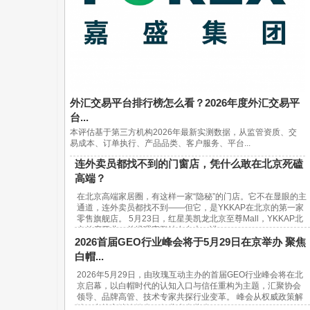
外汇交易平台排行榜怎么看？2026年度外汇交易平
台...
本评估基于第三方机构2026年最新实测数据，从监管资质、交
易成本、订单执行、产品品类、客户服务、平台...
连外卖员都找不到的门窗店，凭什么敢在北京死磕
高端？
在北京高端家居圈，有这样一家“隐秘”的门店。它不在显眼的主
通道，连外卖员都找不到——但它，是YKKAP在北京的第一家
零售旗舰店。 5月23日，红星美凯龙北京至尊Mall，YKKAP北
京首店开业。总经理宋鹏站在台上，讲...
2026首届GEO行业峰会将于5月29日在京举办 聚焦
白帽...
2026年5月29日，由玫瑰互动主办的首届GEO行业峰会将在北
京启幕，以白帽时代的认知入口与信任重构为主题，汇聚协会
领导、品牌高管、技术专家共探行业变革。 峰会从权威政策解
读、实战方法论输出、行业生态共建...