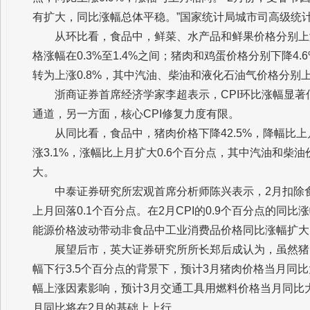
有扩大，同比涨幅总体平稳。”国家统计局城市司高级统
从环比看，食品中，鲜菜、水产品和鲜果价格分别上涨6
格涨幅在0.3%至1.4%之间；猪肉和鸡蛋价格分别下降4
转为上涨0.8%，其中汽油、柴油和液化石油气价格分别上涨6
浙商证券首席经济学家李超表示，CPI环比涨幅显
通道，另一方面，核心CPI修复力度有限。
从同比看，食品中，猪肉价格下降42.5%，降幅比上
涨3.1%，涨幅比上月扩大0.6个百分点，其中汽油和柴油价
大。
中泰证券研究所宏观首席分析师陈兴表示，2月扣除食
上月回落0.1个百分点。在2月CPI的0.9个百分点的
能源价格波动带动非食品中工业消费品价格同比涨幅扩大
展望后市，英大证券研究所所长郑后成认为，虽然猪
幅下行3.5个百分点的背景下，预计3月猪肉价格当月同
幅上涨因素影响，预计3月交通工具用燃料价格当月同比大
月同比将在2月的基础上上行。