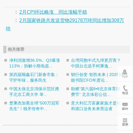
:
2月CPI环比略涨 同比涨幅平稳
:
2月国家铁路共发送货物29178万吨同比增加309万
吨
相关推荐
净利润激增36.5%、Q3暴涨
台湾同胞中式九球更厉害？
113%：拆解小熊电器...
中国台北选手柯秉逸...
第四届顺鑫石门新春市集：
韧行创变·智胜未来 | 2025财
守护年味，服务民生
能书院CFO年度论...
中国太保北京消保示范区携
助燃“第六届8•8北京体育消
手北京工商大学 举...
费节” 北京体彩公信...
楚秉杰加冕全球“500万冠军
意大利亿万富豪家族才是长
先生”！独牙传奇中...
和港口业务未来营运者