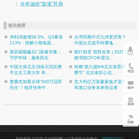
:
今年油价“首涨”开局
相关推荐
净利润激增36.5%、Q3暴涨
台湾同胞中式九球更厉害？
113%：拆解小熊电器...
中国台北选手柯秉逸...
第四届顺鑫石门新春市集：
韧行创变·智胜未来 | 2025财
守护年味，服务民生
能书院CFO年度论...
中国太保北京消保示范区携
助燃“第六届8•8北京体育消
手北京工商大学 举...
费节” 北京体彩公信...
楚秉杰加冕全球“500万冠军
意大利亿万富豪家族才是长
先生”！独牙传奇中...
和港口业务未来营运者
版权所有 ©2026 北京财经网 |
| 广告内容合作微信：
759932345
|