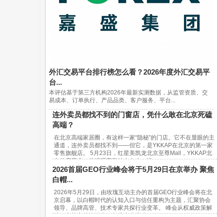
外汇交易平台排行榜怎么看？2026年度外汇交易平
台...
本评估基于第三方机构2026年最新实测数据，从监管资质、交
易成本、订单执行、产品品类、客户服务、平台...
连外卖员都找不到的门窗店，凭什么敢在北京死磕
高端？
在北京高端家居圈，有这样一家“隐秘”的门店。它不在显眼的主
通道，连外卖员都找不到——但它，是YKKAP在北京的第一家
零售旗舰店。 5月23日，红星美凯龙北京至尊Mall，YKKAP北
京首店开业。总经理宋鹏站在台上，讲...
2026首届GEO行业峰会将于5月29日在京举办 聚焦
白帽...
2026年5月29日，由玫瑰互动主办的首届GEO行业峰会将在北
京启幕，以白帽时代的认知入口与信任重构为主题，汇聚协会
领导、品牌高管、技术专家共探行业变革。 峰会从权威政策解
读、实战方法论输出、行业生态共建...