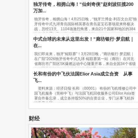
独牙传奇，相拥山海！“仙剑奇侠”赵剑波狂揽200
万加...
独牙传奇，相拥山海！4月25日晚，“独牙兰博金·利百文台尼”独
牙传奇中式九球青岛国际精英赛在青岛蓝宝石赛场迎来终极决
战，历经13天、1104场激烈角逐，来自21个国家和地区的384
位台球高手汇聚一堂，最终，“软塞王...
中式台球的未来从这里出发！“廊坊银行·梦启航｜
在...
我们即未来，独牙“鲲联赛”！3月28日晚，“廊坊银行·梦启航｜
在广阳”2026独牙传奇中式九球·鲲联赛第一站（廊坊）在河北
省廊坊市广阳区SK爆燃运动中心隆重开幕，来自全国34个省级
行政区及海外的940名青少年台球选手...
长和有份的中飞伙法国Elior Asia成立合资 从事
飞...
资料来源：经济日报 长和 （00001） 有份的飞机维修公司中
国飞机服务（简称中飞）与法国飞机回收服务公司Elior Asia签
署合作备忘录，成立各持股50%的合资企业，专门从事飞机拆
解及零件贸...
财经