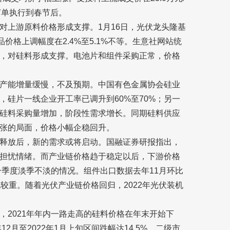
订单执行到春节后。
对上游原料价格形成支撑。1月16日，光伏龙头隆基
格上调幅度在2.4%至5.1%不等。生意社网站统
，对硅料形成支撑。电池片和组件采购正常，价格
产能增量缓慢，不及预期。中国有色金属协会硅业
硅片一线企业开工率已调升到60%至70%；另一
硅料采购量增加，阶段性需求增长。同期硅料供应
张的局面，价格小幅企稳回升。
释放后，新的需求或将启动。国融证券研报指出，
担忧情绪。而产业链价格趋于稳定以后，下游价格
一季度淡季不淡的情况。组件出口数据去年11月环比
也较重。随着光伏产业链价格回归，2022年光伏装机
，2021年年内一路走高的硅料价格在年末开始下
2月至2022年1月上旬区间跌幅达14.5%。二级市