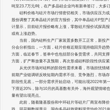
吨至23.7万元/吨，在产多晶硅企业均有新单签订，大多
硅料价格与硅片市场行情密切相关，市场供应压力或
股份调整了其单晶硅片的官方报价，其中单晶硅片P型产品价
计显示，目前硅片报价略有上涨，零散硅片报价试探高报
或有上涨趋势。
当前，国内硅料生产厂家装置多数开工正常，新投产
分会分析指出，一方面，硅片价格近期呈现持稳回升趋势，
方面，临近春节，签单中也包括部分备货需求，共同支撑
方面，扩产释放量不及预期，再次形成硅料阶段性供应紧
从光伏市场对硅料的阶段性需求来看，市场担忧情绪
前期产业链调研反映短期内需求不佳、竞争激烈，市场存
阶段性见底，一部分需求开始启动，可能出现2022年第
下滑近20%，除与10月的高基数有关外，海外观望情绪
量有望出现亮点。
此前，随着隆基股份和中环硅片等硅片厂商宣布降价
跌。同花顺数据显示，国内多晶硅致密料现货均价2021年1