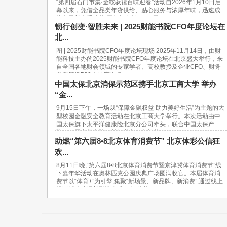
“第四届石门市集·金鞍驮禧百味迎春”活动自2026年1月10日启
幕以来，凭借全品类年货供给、贴心服务与浓厚年味，迅速成
为市民新春采购的“网红打卡地”。37天...
韧行创变·智胜未来 | 2025财能书院CFO年度论坛在
北...
图 | 2025财能书院CFO年度论坛现场 2025年11月14日，由财
能科技主办的2025财能书院CFO年度论坛在北京盛大举行，来
自全国各地财会领域的专家学者、高校教授及企业CFO、财务
总监等近500人出席论坛。...
中国太保北京消保示范区携手北京工商大学 举办
“金...
9月15日下午，一场以“保障金融权益 助力美好生活”为主题的大
型校园金融安全教育活动在北京工商大学举行。本次活动由中
国太保旗下太平洋健康险北京分公司牵头，联合中国太保产
险、中国太保寿险、长江养老在京机构...
助燃“第六届8•8北京体育消费节” 北京体彩公信狂
欢...
8月11日晚,“第六届8•8北京体育消费节暨京津冀体育消费节”线
下嘉年华活动在奥林匹克公园庆典广场圆满收官。本届体育消
费节以“体育+”为引擎,集聚“新场景、新品牌、新消费”,通过线上
线下活动挖掘新型消费潜力,链接美...