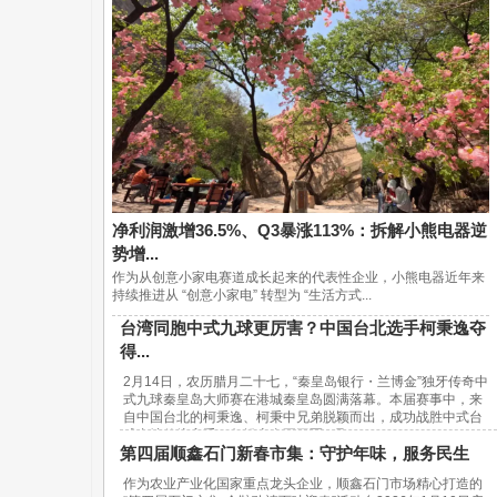
净利润激增36.5%、Q3暴涨113%：拆解小熊电器逆
势增...
作为从创意小家电赛道成长起来的代表性企业，小熊电器近年来
持续推进从 “创意小家电” 转型为 “生活方式...
台湾同胞中式九球更厉害？中国台北选手柯秉逸夺
得...
2月14日，农历腊月二十七，“秦皇岛银行・兰博金”独牙传奇中
式九球秦皇岛大师赛在港城秦皇岛圆满落幕。本届赛事中，来
自中国台北的柯秉逸、柯秉中兄弟脱颖而出，成功战胜中式台
球内地传统高手，包揽赛事冠亚军，取...
第四届顺鑫石门新春市集：守护年味，服务民生
作为农业产业化国家重点龙头企业，顺鑫石门市场精心打造的