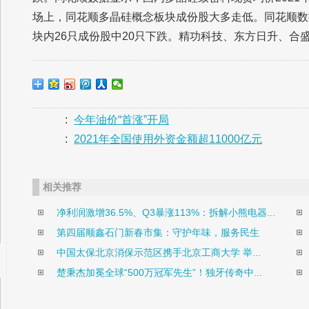
场上，同花顺多晶硅概念板块成份股大多走低。同花顺数据显示
块内26只成份股中20只下跌。精功科技、东方日升、合
:
今年油价“首涨”开局
:
2021年全国使用外资金额超11000亿元
相关推荐
净利润激增36.5%、Q3暴涨113%：拆解小熊电器...
第四届顺鑫石门新春市集：守护年味，服务民生
中国太保北京消保示范区携手北京工商大学 举...
楚秉杰加冕全球“500万冠军先生”！独牙传奇中...