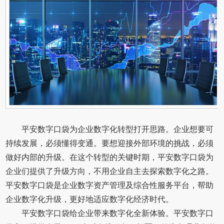
平安数字口袋为企业数字化转型打开思路。企业想要可
持续发展，必须懂得变通。要想迎接外部环境的挑战，必须
做好内部的升级。在这个转型的关键时期，平安数字口袋为
企业们提供了升级方向，不用企业自主去探索数字化之路。
平安数字口袋是企业数字资产管理及综合性服务平台，帮助
企业数字化升级，更好地适应数字化经济时代。
平安数字口袋给企业带来数字化全新体验。平安数字口