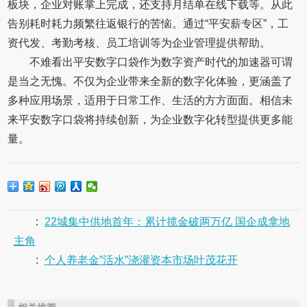
板块，企业对账掌上完成，还支持月结单在线下载等。从此
告别耗时耗力频繁往返银行的苦恼。通过“平安薪专区”，工
资代发、考勤考核、员工培训等为企业管理提供帮助。
不难看出平安数字口袋作为数字资产时代的加速器可谓
是当之无愧。不仅为企业带来全新的数字化体验，更涵盖了
多种应用场景，适用于日常工作、生活的方方面面。相信未
来平安数字口袋将持续创新，为企业数字化转型提供更多能
量。
:
22城集中供地首年：累计揽金破两万亿 国企成拿地
主角
:
个人养老金”活水”浇灌资本市场叶茂花开