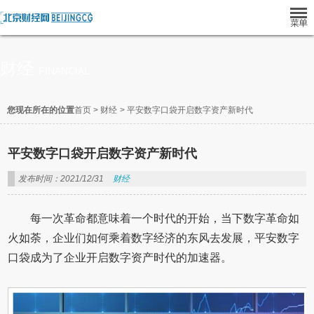
财经
FINANCIAL
您现在所在的位置
首页
>
财经
>
平安数字口袋开启数字资产新时代
平安数字口袋开启数字资产新时代
发布时间：2021/12/31
财经
每一次革命都意味着一个时代的开始，当下数字革命如
火如荼，企业们如何乘着数字经济的东风去发展，平安数字
口袋成为了企业开启数字资产时代的加速器。