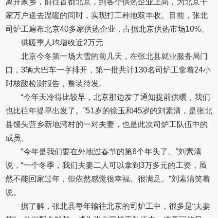
离开家乡，前往首都北京，到各个供热企业上岗，为北京千
家万户送去温暖的同时，实现打工种地双丰收。目前，张北
司炉工遍布北京40多家供热企业，占据北京供热市场10%。
供暖季人均增收近2万元
北京今冬第一场大雪的前几天，在张北县就业服务局门
口，3辆大巴车一字排开，第一批共计130名司炉工拿着24小
时核酸检测报告，整装待发。
“今年天冷得比较早，北京那边发了通知提前供暖，我们
也比往年提早出发了。”51岁的徐玉和45岁的刘素清，是张北
县馒头营乡新地湾村的一对夫妻，也是此次司炉工队伍中的
成员。
“今年是我们要在外地过春节的第6个年头了。”刘素清
说，“一个冬季，我们夫妻二人可以拿到3万多元的工资，虽
然不能回家过年，但依然感觉很幸福、很满足。”刘素清笑着
说。
据了解，张北县每年输往北京的司炉工中，很多是“夫妻