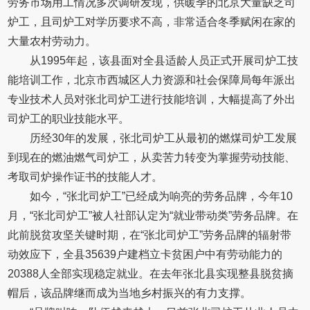
劳务市场用工情况多次调研发现，供暖季的北京大量缺乏司
炉工，且司炉工对学历要求不高，非常适合冬季赋闲在家的
大量农村劳动力。
从1995年起，该县面对全县适龄人员正式开展司炉工技
能培训工作，北京市西城区人力资源和社会保障局每年派出
专业技术人员对张北司炉工进行技能培训，大幅提高了外出
司炉工的职业技能水平。
历经30年的发展，张北司炉工从最初的燃煤司炉工发展
到现在的燃油燃气司炉工，从卖苦力转变为掌握劳动技能、
考取司炉操作证书的技能人才。
如今，“张北司炉工”已经成为响亮的劳务品牌，今年10
月，“张北司炉工”被人社部认定为“就业带动类”劳务品牌。在
此前脱贫攻坚关键时期，在“张北司炉工”劳务品牌的辐射带
动效应下，全县35639户建档立卡贫困户中有劳动能力的
20388人全部实现稳定就业。在去年张北县实现整县脱贫摘
帽后，该品牌继而成为当地乡村振兴的有力支撑。