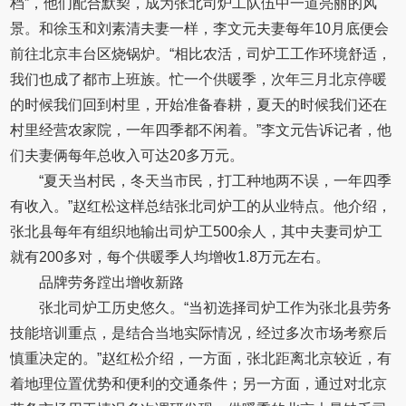
档”，他们配合默契，成为张北司炉工队伍中一道亮丽的风
景。和徐玉和刘素清夫妻一样，李文元夫妻每年10月底便会
前往北京丰台区烧锅炉。“相比农活，司炉工工作环境舒适，
我们也成了都市上班族。忙一个供暖季，次年三月北京停暖
的时候我们回到村里，开始准备春耕，夏天的时候我们还在
村里经营农家院，一年四季都不闲着。”李文元告诉记者，他
们夫妻俩每年总收入可达20多万元。
“夏天当村民，冬天当市民，打工种地两不误，一年四季
有收入。”赵红松这样总结张北司炉工的从业特点。他介绍，
张北县每年有组织地输出司炉工500余人，其中夫妻司炉工
就有200多对，每个供暖季人均增收1.8万元左右。
品牌劳务蹚出增收新路
张北司炉工历史悠久。“当初选择司炉工作为张北县劳务
技能培训重点，是结合当地实际情况，经过多次市场考察后
慎重决定的。”赵红松介绍，一方面，张北距离北京较近，有
着地理位置优势和便利的交通条件；另一方面，通过对北京