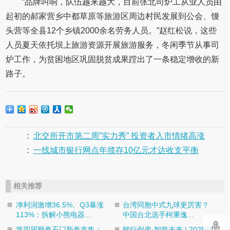
“品牌叫响，队伍越来越大，目前张北司炉工从业人员由
起初的郝家营乡中都草原等旅游区周边村民发展到公会、馒
头营等全县12个乡镇2000余名劳务人员。”赵红松说，这些
人员夏天依托坝上旅游资源开展旅游服务，冬闲季节从事司
炉工作，为贫困地区巩固脱贫成果蹚出了一条稳定增收的新
路子。
:
北交所开市第二周”实力秀” 投资者入市情绪高涨
:
一线城市银行网点年揽存10亿元才达收支平衡
相关推荐
净利润激增36.5%、Q3暴涨
台湾同胞中式九球更厉害？
113%：拆解小熊电器...
中国台北选手柯秉逸...
第四届顺鑫石门新春市集：
韧行创变·智胜未来 | 2025财