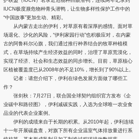
护联盟（IUCN）名录近危物种白眼潜鸭，连续两年记录到
IUCN极度濒危物种青头潜鸭，让生物多样性保护工作中的
“中国故事”更加生动、精彩。
从内蒙古走出的伊利，对草原有着深厚的感情。面对草
场退化、沙化的风险，“伊利家园行动”也积极应对，在内蒙
古的阿鲁科尔沁旗，我们通过推行种养结合的牧草种植模
式，在草场持续产生经济效益的同时，治理了草原荒漠化，
实现了经济、社会和生态效益的同步增长。目前，草原核心
区植被覆盖度已从2008年的不足10%，增长到了90%以上。
记者：请您介绍下，伊利在绿色发展方面做了哪些工
作？
张剑秋：7月27日，联合国全球契约组织官方发布《企
业碳中和路径图》，伊利减碳实践，入选为全球唯一农业食
品业的代表企业案例。
伊利的成绩来自于长期的积累。从2010年起，伊利连续
十一年开展碳盘查，对旗下所有企业温室气体排放量进行系