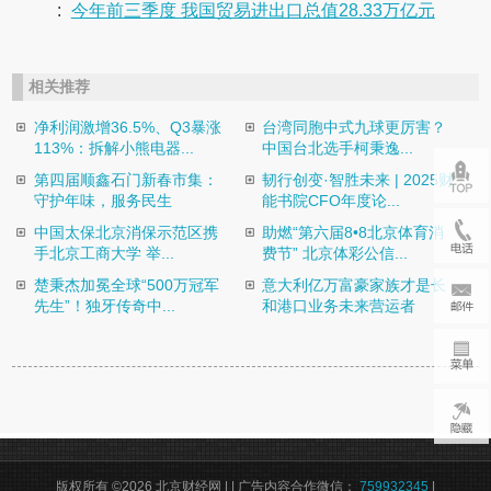
:
今年前三季度 我国贸易进出口总值28.33万亿元
相关推荐
净利润激增36.5%、Q3暴涨
台湾同胞中式九球更厉害？
113%：拆解小熊电器...
中国台北选手柯秉逸...
第四届顺鑫石门新春市集：
韧行创变·智胜未来 | 2025财
守护年味，服务民生
能书院CFO年度论...
中国太保北京消保示范区携
助燃“第六届8•8北京体育消
手北京工商大学 举...
费节” 北京体彩公信...
楚秉杰加冕全球“500万冠军
意大利亿万富豪家族才是长
先生”！独牙传奇中...
和港口业务未来营运者
版权所有 ©2026 北京财经网 |
| 广告内容合作微信：
759932345
|