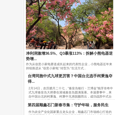
净利润激增36.5%、Q3暴涨113%：拆解小熊电器逆
势增...
作为从创意小家电赛道成长起来的代表性企业，小熊电器近年来
持续推进从 “创意小家电” 转型为 “生活方式...
台湾同胞中式九球更厉害？中国台北选手柯秉逸夺
得...
2月14日，农历腊月二十七，“秦皇岛银行・兰博金”独牙传奇中
式九球秦皇岛大师赛在港城秦皇岛圆满落幕。本届赛事中，来
自中国台北的柯秉逸、柯秉中兄弟脱颖而出，成功战胜中式台
球内地传统高手，包揽赛事冠亚军，取...
第四届顺鑫石门新春市集：守护年味，服务民生
作为农业产业化国家重点龙头企业，顺鑫石门市场精心打造的