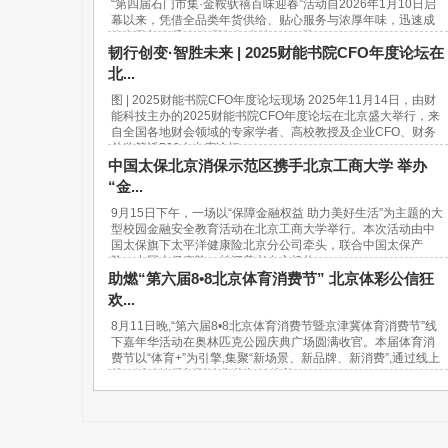
“第四届石门市集·金鞍驮禧百味迎春”活动自2026年1月10日启
幕以来，凭借全品类年货供给、贴心服务与浓厚年味，迅速成
为市民新春采购的“网红打卡地”。37天...
韧行创变·智胜未来 | 2025财能书院CFO年度论坛在
北...
图 | 2025财能书院CFO年度论坛现场 2025年11月14日，由财
能科技主办的2025财能书院CFO年度论坛在北京盛大举行，来
自全国各地财会领域的专家学者、高校教授及企业CFO、财务
总监等近500人出席论坛。...
中国太保北京消保示范区携手北京工商大学 举办
“金...
9月15日下午，一场以“保障金融权益 助力美好生活”为主题的大
型校园金融安全教育活动在北京工商大学举行。本次活动由中
国太保旗下太平洋健康险北京分公司牵头，联合中国太保产
险、中国太保寿险、长江养老在京机构...
助燃“第六届8•8北京体育消费节” 北京体彩公信狂
欢...
8月11日晚,“第六届8•8北京体育消费节暨京津冀体育消费节”线
下嘉年华活动在奥林匹克公园庆典广场圆满收官。本届体育消
费节以“体育+”为引擎,集聚“新场景、新品牌、新消费”,通过线上
线下活动挖掘新型消费潜力,链接美...