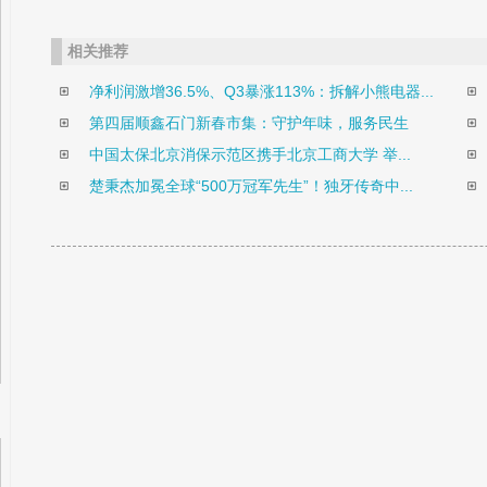
相关推荐
净利润激增36.5%、Q3暴涨113%：拆解小熊电器...
第四届顺鑫石门新春市集：守护年味，服务民生
中国太保北京消保示范区携手北京工商大学 举...
楚秉杰加冕全球“500万冠军先生”！独牙传奇中...