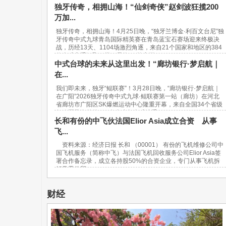
独牙传奇，相拥山海！“仙剑奇侠”赵剑波狂揽200
万加...
独牙传奇，相拥山海！4月25日晚，“独牙兰博金·利百文台尼”独
牙传奇中式九球青岛国际精英赛在青岛蓝宝石赛场迎来终极决
战，历经13天、1104场激烈角逐，来自21个国家和地区的384
位台球高手汇聚一堂，最终，“软塞王...
中式台球的未来从这里出发！“廊坊银行·梦启航｜
在...
我们即未来，独牙“鲲联赛”！3月28日晚，“廊坊银行·梦启航｜
在广阳”2026独牙传奇中式九球·鲲联赛第一站（廊坊）在河北
省廊坊市广阳区SK爆燃运动中心隆重开幕，来自全国34个省级
行政区及海外的940名青少年台球选手...
长和有份的中飞伙法国Elior Asia成立合资 从事
飞...
资料来源：经济日报 长和 （00001） 有份的飞机维修公司中
国飞机服务（简称中飞）与法国飞机回收服务公司Elior Asia签
署合作备忘录，成立各持股50%的合资企业，专门从事飞机拆
解及零件贸...
财经