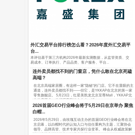
外汇交易平台排行榜怎么看？2026年度外汇交易平
台...
本评估基于第三方机构2026年最新实测数据，从监管资质、交
易成本、订单执行、产品品类、客户服务、平台...
连外卖员都找不到的门窗店，凭什么敢在北京死磕
高端？
在北京高端家居圈，有这样一家“隐秘”的门店。它不在显眼的主
通道，连外卖员都找不到——但它，是YKKAP在北京的第一家
零售旗舰店。 5月23日，红星美凯龙北京至尊Mall，YKKAP北
京首店开业。总经理宋鹏站在台上，讲...
2026首届GEO行业峰会将于5月29日在京举办 聚焦
白帽...
2026年5月29日，由玫瑰互动主办的首届GEO行业峰会将在北
京启幕，以白帽时代的认知入口与信任重构为主题，汇聚协会
领导、品牌高管、技术专家共探行业变革。 峰会从权威政策解
读、实战方法论输出、行业生态共建...