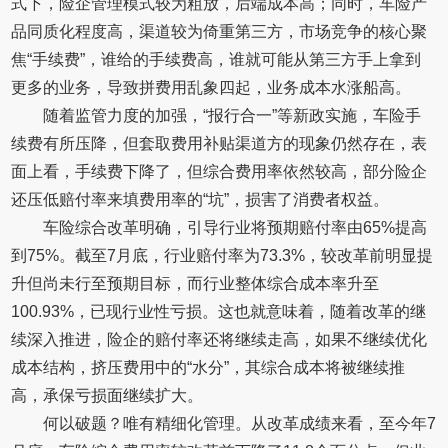
式下，险企管理模式较为粗放，后端成本高；同时，车险产
品同质化程度高，渠道较为倚重第三方，市场竞争的核心聚
焦“手续费”，谁给的手续费高，谁就可能从第三方手上拿到
更多的业务，导致拼费用乱象四起，业务成本水涨船高。
随着监管力度的加强，“报行合一”等新政实施，车险手
续费有所压降，但套取费用补贴渠道方的现象仍然存在，表
面上看，手续费下降了，但综合费用率依然较高，部分险企
还压低赔付率来填费用率的“坑”，损害了消费者权益。
车险综合改革明确，引导行业将预期赔付率由65%提高
到75%。截至7月底，行业赔付率为73.3%，较改革前明显提
升但尚未行至预期目标，而行业整体综合成本率升至
100.93%，已现行业性亏损。这也就意味着，随着改革的继
续深入推进，险企的赔付率还将继续走高，如果不继续优化
成本结构，挤压费用中的“水分”，其综合成本将被继续推
高，承保亏损面继续扩大。
何以破题？唯有精细化管理。从改革成绩来看，至今年7