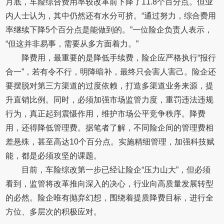
月底，车险综合费用率较改革前下降了11.8个百分点。但业
内人士认为，其中仍然还有水分可挤。“通过努力，综合费用
率继续下降5个百分点是能做到的。”一位险企负责人表示，
“但这并非易事，需要从多方面着力。”
降费用，最重要的是降低手续费，险企应严格执行“报行
合一”，若有令不行，明降暗补，最终只会害人害己。险企还
要摆脱对第三方渠道的过度依赖，打造多渠道业务来源，提
升直销比例。同时，必须加强市场监管力度，重罚违法违规
行为，真正起到震慑作用，维护市场公平竞争秩序。降费
用，还得降低管理费。据笔者了解，不同险企间的管理费相
差悬殊，甚至高达10个百分点。实施精细管理，加强科技赋
能，都是必须攻坚的课题。
目前，车险综改第一步已经让险企“压力山大”，但必须
看到，监管将改革推向深入的决心，行业向高质量发展转型
的必然。险企唯有抛弃幻想，围绕着提质降费目标，进行全
方位、多层次的积极应对。