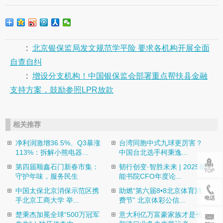
:
北京银保监局发文规范学平险 要求各机构开展全面
自查自纠
:
增设分支机构！中国银保监会部署重点帮扶县金融
支持方案，鼓励参照LPR放款
相关推荐
净利润激增36.5%、Q3暴涨
台湾同胞中式九球更厉害？
113%：拆解小熊电器...
中国台北选手柯秉逸...
第四届顺鑫石门新春市集：
韧行创变·智胜未来 | 2025财
守护年味，服务民生
能书院CFO年度论...
中国太保北京消保示范区携
助燃“第六届8•8北京体育消
手北京工商大学 举...
费节” 北京体彩公信...
楚秉杰加冕全球“500万冠军
意大利亿万富豪家族才是长