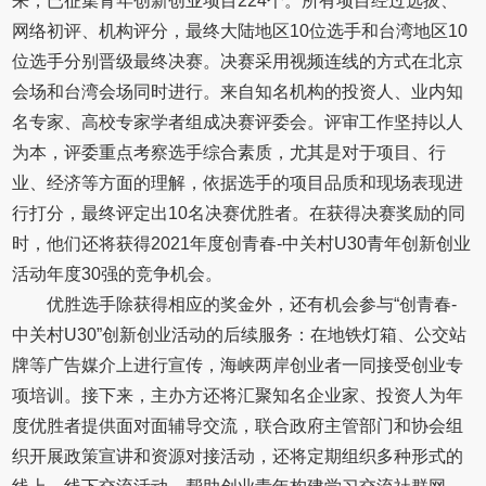
来，已征集青年创新创业项目224个。所有项目经过选拔、
网络初评、机构评分，最终大陆地区10位选手和台湾地区10
位选手分别晋级最终决赛。决赛采用视频连线的方式在北京
会场和台湾会场同时进行。来自知名机构的投资人、业内知
名专家、高校专家学者组成决赛评委会。评审工作坚持以人
为本，评委重点考察选手综合素质，尤其是对于项目、行
业、经济等方面的理解，依据选手的项目品质和现场表现进
行打分，最终评定出10名决赛优胜者。在获得决赛奖励的同
时，他们还将获得2021年度创青春-中关村U30青年创新创业
活动年度30强的竞争机会。
优胜选手除获得相应的奖金外，还有机会参与“创青春-
中关村U30”创新创业活动的后续服务：在地铁灯箱、公交站
牌等广告媒介上进行宣传，海峡两岸创业者一同接受创业专
项培训。接下来，主办方还将汇聚知名企业家、投资人为年
度优胜者提供面对面辅导交流，联合政府主管部门和协会组
织开展政策宣讲和资源对接活动，还将定期组织多种形式的