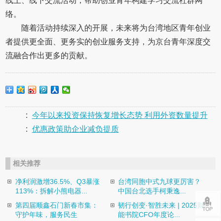
线上、线下交流活动，帮助创业青年构建学习交流社群网
络。
随着活动持续深入的开展，未来将为台湾地区青年创业
者提供更全面、更务实的创业服务支持，为京台青年深度交
流融合作出更多的贡献。
:
今年以来投资保持恢复增长态势 利用外资数量提升
:
优惠政策助企业减负提质
相关推荐
净利润激增36.5%、Q3暴涨
台湾同胞中式九球更厉害？
113%：拆解小熊电器...
中国台北选手柯秉逸...
第四届顺鑫石门新春市集：
韧行创变·智胜未来 | 2025财
守护年味，服务民生
能书院CFO年度论...