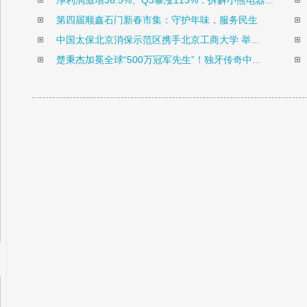
净利润激增36.5%、Q3暴涨113%：拆解小熊电器...
第四届顺鑫石门新春市集：守护年味，服务民生
中国太保北京消保示范区携手北京工商大学 举...
楚秉杰加冕全球“500万冠军先生”！独牙传奇中...