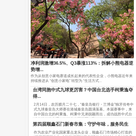
净利润激增36.5%、Q3暴涨113%：拆解小熊电器逆
势增...
作为从创意小家电赛道成长起来的代表性企业，小熊电器近年来
持续推进从 “创意小家电” 转型为 “生活方式...
台湾同胞中式九球更厉害？中国台北选手柯秉逸夺
得...
2月14日，农历腊月二十七，“秦皇岛银行・兰博金”独牙传奇中
式九球秦皇岛大师赛在港城秦皇岛圆满落幕。本届赛事中，来
自中国台北的柯秉逸、柯秉中兄弟脱颖而出，成功战胜中式台
球内地传统高手，包揽赛事冠亚军，取...
第四届顺鑫石门新春市集：守护年味，服务民生
作为农业产业化国家重点龙头企业，顺鑫石门市场精心打造的