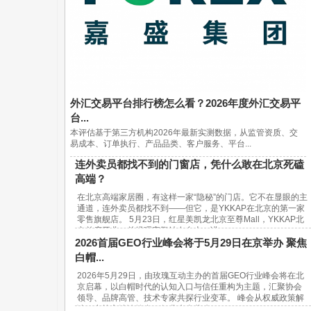
外汇交易平台排行榜怎么看？2026年度外汇交易平
台...
本评估基于第三方机构2026年最新实测数据，从监管资质、交
易成本、订单执行、产品品类、客户服务、平台...
连外卖员都找不到的门窗店，凭什么敢在北京死磕
高端？
在北京高端家居圈，有这样一家“隐秘”的门店。它不在显眼的主
通道，连外卖员都找不到——但它，是YKKAP在北京的第一家
零售旗舰店。 5月23日，红星美凯龙北京至尊Mall，YKKAP北
京首店开业。总经理宋鹏站在台上，讲...
2026首届GEO行业峰会将于5月29日在京举办 聚焦
白帽...
2026年5月29日，由玫瑰互动主办的首届GEO行业峰会将在北
京启幕，以白帽时代的认知入口与信任重构为主题，汇聚协会
领导、品牌高管、技术专家共探行业变革。 峰会从权威政策解
读、实战方法论输出、行业生态共建...