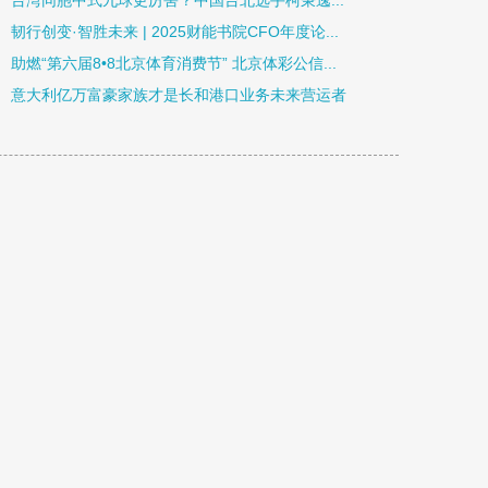
台湾同胞中式九球更厉害？中国台北选手柯秉逸...
韧行创变·智胜未来 | 2025财能书院CFO年度论...
助燃“第六届8•8北京体育消费节” 北京体彩公信...
意大利亿万富豪家族才是长和港口业务未来营运者