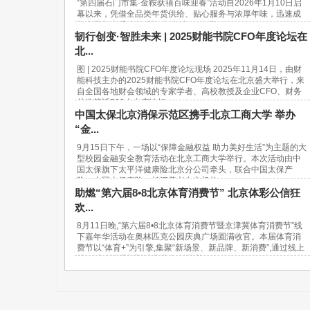
“第四届石门市集·金鞍驮禧百味迎春”活动自2026年1月10日启
幕以来，凭借全品类年货供给、贴心服务与浓厚年味，迅速成
为市民新春采购的“网红打卡地”。37天...
韧行创变·智胜未来 | 2025财能书院CFO年度论坛在
北...
图 | 2025财能书院CFO年度论坛现场 2025年11月14日，由财
能科技主办的2025财能书院CFO年度论坛在北京盛大举行，来
自全国各地财会领域的专家学者、高校教授及企业CFO、财务
总监等近500人出席论坛。...
中国太保北京消保示范区携手北京工商大学 举办
“金...
9月15日下午，一场以“保障金融权益 助力美好生活”为主题的大
型校园金融安全教育活动在北京工商大学举行。本次活动由中
国太保旗下太平洋健康险北京分公司牵头，联合中国太保产
险、中国太保寿险、长江养老在京机构...
助燃“第六届8•8北京体育消费节” 北京体彩公信狂
欢...
8月11日晚,“第六届8•8北京体育消费节暨京津冀体育消费节”线
下嘉年华活动在奥林匹克公园庆典广场圆满收官。本届体育消
费节以“体育+”为引擎,集聚“新场景、新品牌、新消费”,通过线上
线下活动挖掘新型消费潜力,链接美...