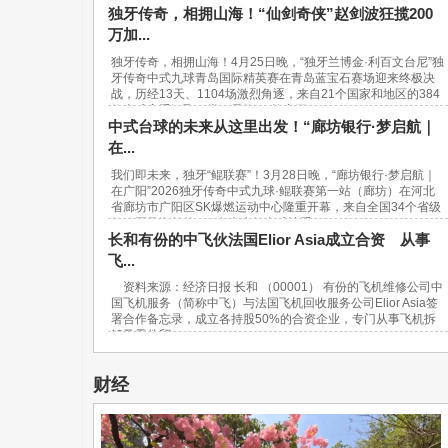
独牙传奇，相拥山海！“仙剑奇侠”赵剑波狂揽200
万加...
独牙传奇，相拥山海！4月25日晚，“独牙兰博金·利百文台尼”独
牙传奇中式九球青岛国际精英赛在青岛蓝宝石赛场迎来终极决
战，历经13天、1104场激烈角逐，来自21个国家和地区的384
位台球高手汇聚一堂，最终，“软塞王...
中式台球的未来从这里出发！“廊坊银行·梦启航｜
在...
我们即未来，独牙“鲲联赛”！3月28日晚，“廊坊银行·梦启航｜
在广阳”2026独牙传奇中式九球·鲲联赛第一站（廊坊）在河北
省廊坊市广阳区SK爆燃运动中心隆重开幕，来自全国34个省级
行政区及海外的940名青少年台球选手...
长和有份的中飞伙法国Elior Asia成立合资 从事
飞...
资料来源：经济日报 长和 （00001） 有份的飞机维修公司中
国飞机服务（简称中飞）与法国飞机回收服务公司Elior Asia签
署合作备忘录，成立各持股50%的合资企业，专门从事飞机拆
解及零件贸...
财经