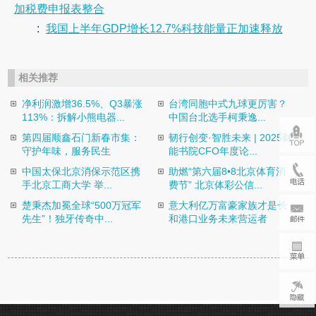
加税费申报表整合
:
我国上半年GDP增长12.7%科技能量正加速释放
相关推荐
净利润激增36.5%、Q3暴涨
台湾同胞中式九球更厉害？
113%：拆解小熊电器...
中国台北选手柯秉逸...
第四届顺鑫石门新春市集：
韧行创变·智胜未来 | 2025财
守护年味，服务民生
能书院CFO年度论...
中国太保北京消保示范区携
助燃“第六届8•8北京体育消
手北京工商大学 举...
费节” 北京体彩公信...
楚秉杰加冕全球“500万冠军
意大利亿万富豪家族才是长
先生”！独牙传奇中...
和港口业务未来营运者