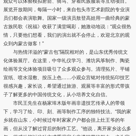
观众可以体验模拟射箭、骑马、穿着民族服装等互动项目。
展览开放期间，每隔一小时，来自包头市艺术剧院的专业演
员们都会表演歌舞。国家一级演员敖登高娃用一曲经典的蒙
古族民歌《祝福》收获了满堂喝彩，她激动地说：“观众很热
情，只要他们想看，我们的演出就不会停止，欢迎北京的观
众到内蒙古做客！”
与热情洋溢的“蒙古包”隔院相对的，是山东优秀传统文
化体验展厅。在这里，中华礼仪学习、潍坊风筝制作、陶瓷
绘画等文化体验项目吸引了众多观众参与。清理拓片、平铺
宣纸、喷水湿敷、按压上色……小观众宫铭对传统拓印技艺
很感兴趣，家长说，希望通过旅游、观展等丰富的形式带孩
子了解更多的中国传统文化，从小培养文化自信。
市民王先生在杨家埠木版年画非遗技艺传承人的带领
下，学习了绘、印、刻、画等制作工序的独特技法。“我的家
乡就在山东，小时候过年时家家户户都会挂上灶王爷的年
画，但从没了解过背后的制作工艺。”他说，离开家乡这么多