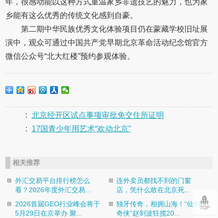
年，很感动能以这种方式重温家乡非遗技艺的魅力，也为家
乡能有这么优秀的传统文化感到自豪。
第二期中华民族优秀文化体验项目仍在蒙藏学校旧址展
演中，观众可通过中国共产党早期北京革命活动纪念馆官方
微信公众号“北大红楼”预约参观体验。
:
北京经开区试点事项审批免交住所证明
:
17国青少年用艺术“欢动北京”
相关推荐
外汇交易平台排行榜怎么
连外卖员都找不到的门窗
看？2026年度外汇交易...
店，凭什么敢在北京死...
2026首届GEO行业峰会将于
独牙传奇，相拥山海！“仙剑
5月29日在京举办 聚...
奇侠”赵剑波狂揽20...