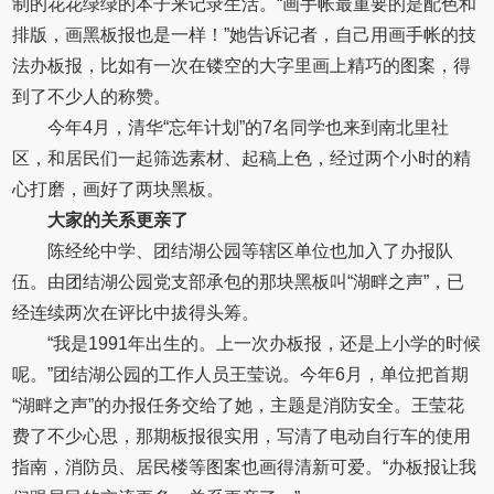
制的花花绿绿的本子来记录生活。“画手帐最重要的是配色和
排版，画黑板报也是一样！”她告诉记者，自己用画手帐的技
法办板报，比如有一次在镂空的大字里画上精巧的图案，得
到了不少人的称赞。
今年4月，清华“忘年计划”的7名同学也来到南北里社
区，和居民们一起筛选素材、起稿上色，经过两个小时的精
心打磨，画好了两块黑板。
大家的关系更亲了
陈经纶中学、团结湖公园等辖区单位也加入了办报队
伍。由团结湖公园党支部承包的那块黑板叫“湖畔之声”，已
经连续两次在评比中拔得头筹。
“我是1991年出生的。上一次办板报，还是上小学的时候
呢。”团结湖公园的工作人员王莹说。今年6月，单位把首期
“湖畔之声”的办报任务交给了她，主题是消防安全。王莹花
费了不少心思，那期板报很实用，写清了电动自行车的使用
指南，消防员、居民楼等图案也画得清新可爱。“办板报让我