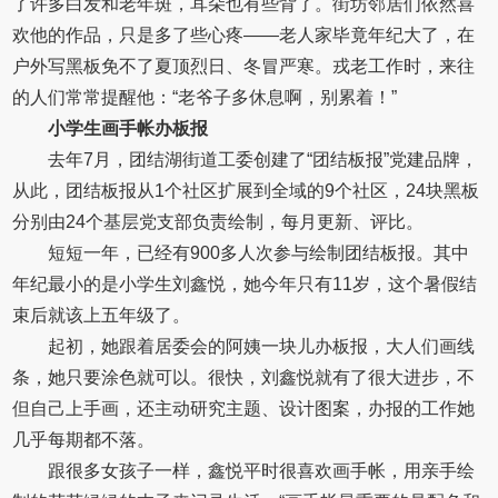
了许多白发和老年斑，耳朵也有些背了。街坊邻居们依然喜
欢他的作品，只是多了些心疼——老人家毕竟年纪大了，在
户外写黑板免不了夏顶烈日、冬冒严寒。戎老工作时，来往
的人们常常提醒他：“老爷子多休息啊，别累着！”
小学生画手帐办板报
去年7月，团结湖街道工委创建了“团结板报”党建品牌，
从此，团结板报从1个社区扩展到全域的9个社区，24块黑板
分别由24个基层党支部负责绘制，每月更新、评比。
短短一年，已经有900多人次参与绘制团结板报。其中
年纪最小的是小学生刘鑫悦，她今年只有11岁，这个暑假结
束后就该上五年级了。
起初，她跟着居委会的阿姨一块儿办板报，大人们画线
条，她只要涂色就可以。很快，刘鑫悦就有了很大进步，不
但自己上手画，还主动研究主题、设计图案，办报的工作她
几乎每期都不落。
跟很多女孩子一样，鑫悦平时很喜欢画手帐，用亲手绘