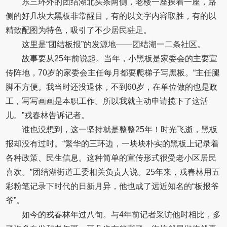
东三环外的团结湖北头条两侧，老楼一座挨着一座，路
侧的好几块大黑板非常醒目，有的以文字内容取胜，有的以
精致配图为特色，吸引了不少居民驻足。
这里是“团结板报”的发源地——团结湖一二条社区。
故事要从25年前说起。当年，小黑板是家委会的主要宣
传阵地，70岁的家委会主任每月都要爬梯子写黑板。“主任腿
脚不方便。我当时还没退休，不到60岁，在单位做的也是政
工，写写画画是本职工作。所以我就主动申请揽下了这活
儿。”戎春林告诉记者。
谁也没想到，这一坚持就是整整25年！时光飞逝，黑板
报却没有过时。“繁华的三环边，一块块朴实的黑板上记录着
各种政策、民生信息。这种简单的宣传形式很受老小区居民
喜欢。”团结湖街道工委相关负责人说。25年来，戎春林用五
彩粉笔记录下时代的日新月异，他也成了远近知名的“板报爷
爷”。
如今的戎春林年过八旬。与4年前记者采访他时相比，多