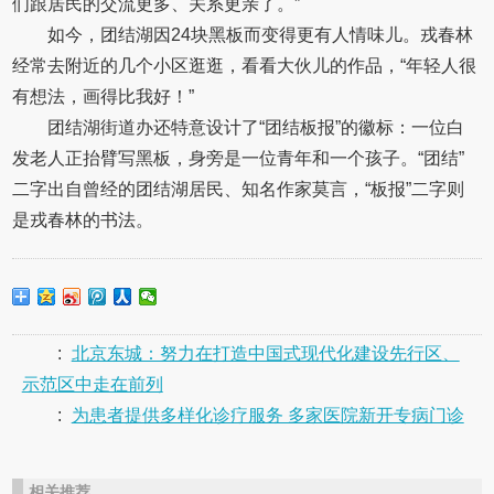
们跟居民的交流更多、关系更亲了。”
如今，团结湖因24块黑板而变得更有人情味儿。戎春林
经常去附近的几个小区逛逛，看看大伙儿的作品，“年轻人很
有想法，画得比我好！”
团结湖街道办还特意设计了“团结板报”的徽标：一位白
发老人正抬臂写黑板，身旁是一位青年和一个孩子。“团结”
二字出自曾经的团结湖居民、知名作家莫言，“板报”二字则
是戎春林的书法。
:
北京东城：努力在打造中国式现代化建设先行区、
示范区中走在前列
:
为患者提供多样化诊疗服务 多家医院新开专病门诊
相关推荐