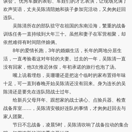
谈会”。优秀军嫂的表彰、军娃们的才艺表演，让现场充满了
欢声笑语，丈夫吴陈清陪她和孩子参加完活动，又匆匆赶回
连队。
吴陈清所在的部队驻守在祖国的东南沿海，繁重的战备
训练任务一直持续到大年三十。虽然和妻子在军营相聚，却
依然难得有时间陪伴娘俩。
8年的爱情长跑，3年的婚姻生活，长年的两地分居生
活，一直考验着这对年轻的夫妻。过去的一年，吴陈清一直
没有回家，他3次推迟休假，年初承诺的旅行也泡了汤。
嘴上说着埋怨，吴珊珊还是把这个临时的家布置得年味
十足，可一直到春晚开始吴陈清还没有回来。身为连长的吴
陈清还是要先在连队陪战士过年。
给新兵父母拜年、跟想家的战士谈心、点验兵器、检查
战备库室……，吴陈清安顿好连队的事情，才匆匆赶回去与
家人团聚。
节日不忘战备，凌晨5时，吴陈清吹响了战备拉动的集合