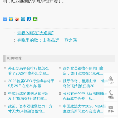
哨，红四连新的训练季也开始了。
:
青春闪耀在“无名湖”
:
春晚里的歌：山海虽远 一歌之遥
相关推荐
外汇交易平台排行榜怎么
连外卖员都找不到的门窗
看？2026年度外汇交易...
店，凭什么敢在北京死...
2026首届GEO行业峰会将于
独牙传奇，相拥山海！“仙剑
5月29日在京举办 聚...
奇侠”赵剑波狂揽20...
中式台球的未来从这里出
长和有份的中飞伙法国Elior
发！“廊坊银行·梦启航...
Asia成立合资 从...
政策、资本双猛擎助力！方
中国政法大学2026 MBA招
寸无忧B+轮融资落地...
生政策新闻发布会成功...