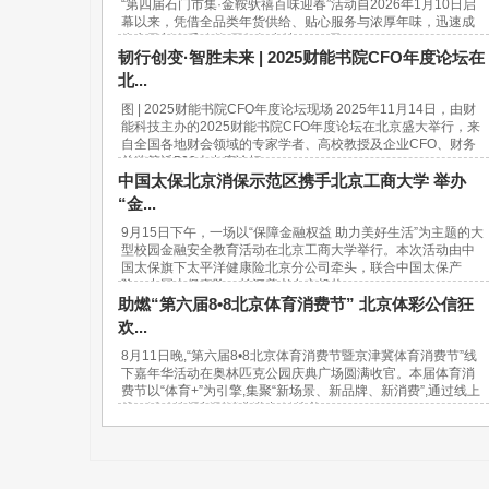
“第四届石门市集·金鞍驮禧百味迎春”活动自2026年1月10日启
幕以来，凭借全品类年货供给、贴心服务与浓厚年味，迅速成
为市民新春采购的“网红打卡地”。37天...
韧行创变·智胜未来 | 2025财能书院CFO年度论坛在
北...
图 | 2025财能书院CFO年度论坛现场 2025年11月14日，由财
能科技主办的2025财能书院CFO年度论坛在北京盛大举行，来
自全国各地财会领域的专家学者、高校教授及企业CFO、财务
总监等近500人出席论坛。...
中国太保北京消保示范区携手北京工商大学 举办
“金...
9月15日下午，一场以“保障金融权益 助力美好生活”为主题的大
型校园金融安全教育活动在北京工商大学举行。本次活动由中
国太保旗下太平洋健康险北京分公司牵头，联合中国太保产
险、中国太保寿险、长江养老在京机构...
助燃“第六届8•8北京体育消费节” 北京体彩公信狂
欢...
8月11日晚,“第六届8•8北京体育消费节暨京津冀体育消费节”线
下嘉年华活动在奥林匹克公园庆典广场圆满收官。本届体育消
费节以“体育+”为引擎,集聚“新场景、新品牌、新消费”,通过线上
线下活动挖掘新型消费潜力,链接美...