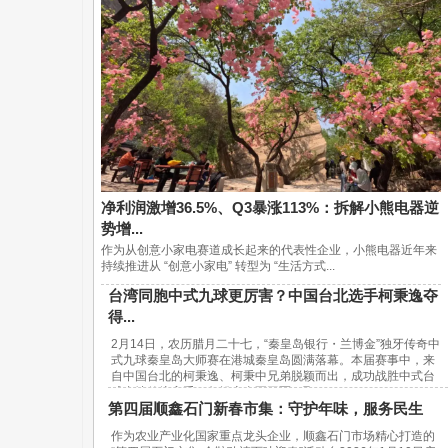
净利润激增36.5%、Q3暴涨113%：拆解小熊电器逆
势增...
作为从创意小家电赛道成长起来的代表性企业，小熊电器近年来
持续推进从 “创意小家电” 转型为 “生活方式...
台湾同胞中式九球更厉害？中国台北选手柯秉逸夺
得...
2月14日，农历腊月二十七，“秦皇岛银行・兰博金”独牙传奇中
式九球秦皇岛大师赛在港城秦皇岛圆满落幕。本届赛事中，来
自中国台北的柯秉逸、柯秉中兄弟脱颖而出，成功战胜中式台
球内地传统高手，包揽赛事冠亚军，取...
第四届顺鑫石门新春市集：守护年味，服务民生
作为农业产业化国家重点龙头企业，顺鑫石门市场精心打造的