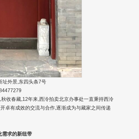
址外景,东四头条7号
84477279
,秋收春藏,12年来,西泠拍卖北京办事处一直秉持西泠
圈展开卓有成效的交流与合作,逐渐成为与藏家之间传递
化需求的新纽带