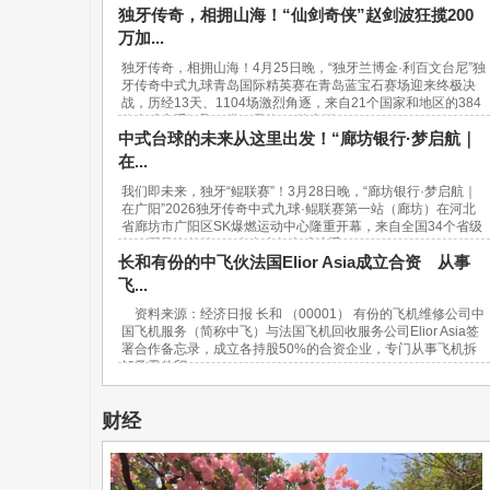
独牙传奇，相拥山海！“仙剑奇侠”赵剑波狂揽200
万加...
独牙传奇，相拥山海！4月25日晚，“独牙兰博金·利百文台尼”独
牙传奇中式九球青岛国际精英赛在青岛蓝宝石赛场迎来终极决
战，历经13天、1104场激烈角逐，来自21个国家和地区的384
位台球高手汇聚一堂，最终，“软塞王...
中式台球的未来从这里出发！“廊坊银行·梦启航｜
在...
我们即未来，独牙“鲲联赛”！3月28日晚，“廊坊银行·梦启航｜
在广阳”2026独牙传奇中式九球·鲲联赛第一站（廊坊）在河北
省廊坊市广阳区SK爆燃运动中心隆重开幕，来自全国34个省级
行政区及海外的940名青少年台球选手...
长和有份的中飞伙法国Elior Asia成立合资 从事
飞...
资料来源：经济日报 长和 （00001） 有份的飞机维修公司中
国飞机服务（简称中飞）与法国飞机回收服务公司Elior Asia签
署合作备忘录，成立各持股50%的合资企业，专门从事飞机拆
解及零件贸...
财经