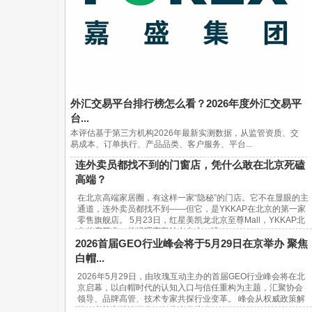
外汇交易平台排行榜怎么看？2026年度外汇交易平
台...
本评估基于第三方机构2026年最新实测数据，从监管资质、交
易成本、订单执行、产品品类、客户服务、平台...
连外卖员都找不到的门窗店，凭什么敢在北京死磕
高端？
在北京高端家居圈，有这样一家“隐秘”的门店。它不在显眼的主
通道，连外卖员都找不到——但它，是YKKAP在北京的第一家
零售旗舰店。 5月23日，红星美凯龙北京至尊Mall，YKKAP北
京首店开业。总经理宋鹏站在台上，讲...
2026首届GEO行业峰会将于5月29日在京举办 聚焦
白帽...
2026年5月29日，由玫瑰互动主办的首届GEO行业峰会将在北
京启幕，以白帽时代的认知入口与信任重构为主题，汇聚协会
领导、品牌高管、技术专家共探行业变革。 峰会从权威政策解
读、实战方法论输出、行业生态共建...