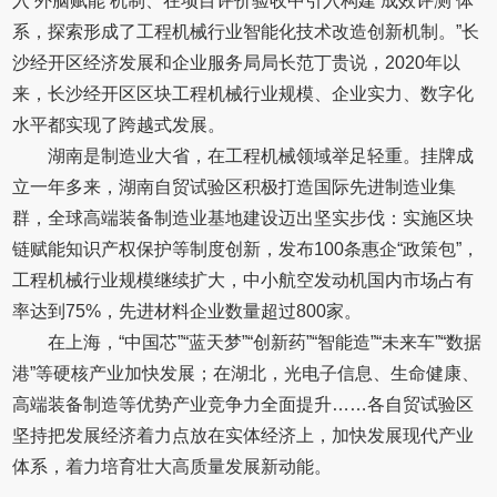
入‘外脑赋能’机制、在项目评价验收中引入构建‘成效评测’体
系，探索形成了工程机械行业智能化技术改造创新机制。”长
沙经开区经济发展和企业服务局局长范丁贵说，2020年以
来，长沙经开区区块工程机械行业规模、企业实力、数字化
水平都实现了跨越式发展。
湖南是制造业大省，在工程机械领域举足轻重。挂牌成
立一年多来，湖南自贸试验区积极打造国际先进制造业集
群，全球高端装备制造业基地建设迈出坚实步伐：实施区块
链赋能知识产权保护等制度创新，发布100条惠企“政策包”，
工程机械行业规模继续扩大，中小航空发动机国内市场占有
率达到75%，先进材料企业数量超过800家。
在上海，“中国芯”“蓝天梦”“创新药”“智能造”“未来车”“数据
港”等硬核产业加快发展；在湖北，光电子信息、生命健康、
高端装备制造等优势产业竞争力全面提升……各自贸试验区
坚持把发展经济着力点放在实体经济上，加快发展现代产业
体系，着力培育壮大高质量发展新动能。