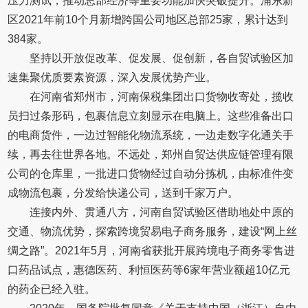
压力测试，推动总部经济等重要功能加快突破提升。浦东新
区2021年前10个月新增跨国公司地区总部25家，累计达到
384家。
坚持以开放促改革、促发展、促创新，各自贸试验区加
速集聚优质要素资源，深入发展优势产业。
在河南省郑州市，河南保税集团出口货物收寄处，揽收
员扫过条形码，包裹信息立刻显示在电脑上。这些准备出口
的电商货件，一边过智能化物流系统，一边走数字化通关手
续，再去往世界各地。不远处，郑州自贸达供应链管理有限
公司的仓库里，一批进口货物经过自动分拣机，由标准件变
成物流包裹，分发给快递公司，送到千家万户。
连接内外、贯通八方，河南自贸试验区借助地处中原的
交通、物流优势，探索跨境贸易电子商务服务，建设“网上丝
绸之路”。2021年5月，河南省获批开展跨境电子商务零售进
口药品试点，惠德医药、利恒医药等6家年营业额超10亿元
的药企已经入驻。