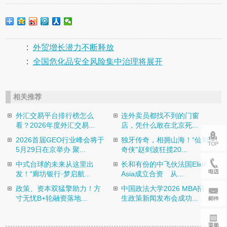
:
外贸增长潜力不断释放
:
全国危化品安全风险集中治理将展开
相关推荐
外汇交易平台排行榜怎么
连外卖员都找不到的门窗
看？2026年度外汇交易...
店，凭什么敢在北京死...
2026首届GEO行业峰会将于
独牙传奇，相拥山海！“仙剑
5月29日在京举办 聚...
奇侠”赵剑波狂揽20...
中式台球的未来从这里出
长和有份的中飞伙法国Elior
发！“廊坊银行·梦启航...
Asia成立合资 从...
政策、资本双猛擎助力！方
中国政法大学2026 MBA招
寸无忧B+轮融资落地...
生政策新闻发布会成功...