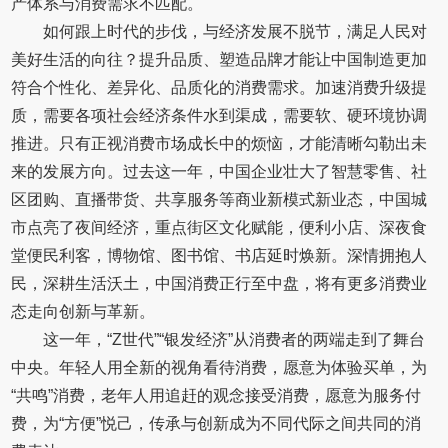
产体系与消费需求不匹配。
如何跟上时代的步伐，与经济发展不脱节，满足人民对
美好生活的向往？提升品质、塑造品牌才能让中国制造更加
符合个性化、差异化、品质化的消费需求。加速消费升级提
质，需要各项社会经济条件水到渠成，需要软、硬环境协调
推进。只有正视消费市场成长中的烦恼，才能清晰勾勒出未
来的发展方向。过去这一年，中国企业壮大了智慧零售、社
区团购、直播带货、共享服务等商业新模式新业态，中国城
市点亮了夜间经济，重点街区文化赋能，便利小店、深夜食
堂便民利客，博物馆、图书馆、书店延时焕新。深情拥抱人
民，深耕生活沃土，中国消费正行至中盘，将有更多消费业
态走向创新与革新。
这一年，“Z世代”“银发经济”从消费者的两端走到了舞台
中央。年轻人用全新的视角看待消费，愿意为体验买单，为
“共鸣”消费，老年人用追赶的观念接受消费，愿意为服务付
费，为“方便”悦己，传承与创新成为不同代际之间共同的消