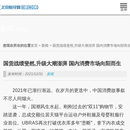
新闻
NEWS
您现在所在的位置
首页
>
新闻
>
国货战绩斐然,升级大潮澎湃 国内消费市场向阳而
国货战绩斐然,升级大潮澎湃 国内消费市场向阳而生
发布时间：2021/12/31
新闻
2021年已渐行渐远。在岁月的更迭中，中国消费故事叙
不尽人间烟火。
这一年，国潮风生水起。刚刚过去的“双11”购物节，安
踏逆袭，总成交额位居天猫平台运动户外鞋服及母婴鞋服行
业首位。UBRAS再次打破优衣库多年“垄断”，拿下内衣成交