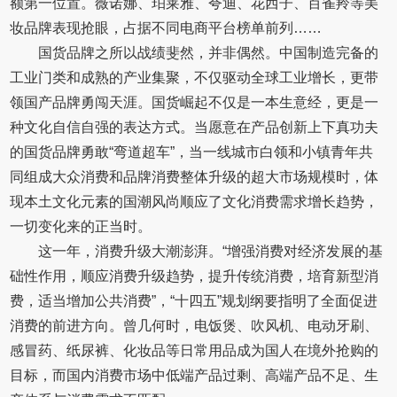
额第一位置。薇诺娜、珀莱雅、夸迪、花西子、百雀羚等美
妆品牌表现抢眼，占据不同电商平台榜单前列……
国货品牌之所以战绩斐然，并非偶然。中国制造完备的
工业门类和成熟的产业集聚，不仅驱动全球工业增长，更带
领国产品牌勇闯天涯。国货崛起不仅是一本生意经，更是一
种文化自信自强的表达方式。当愿意在产品创新上下真功夫
的国货品牌勇敢“弯道超车”，当一线城市白领和小镇青年共
同组成大众消费和品牌消费整体升级的超大市场规模时，体
现本土文化元素的国潮风尚顺应了文化消费需求增长趋势，
一切变化来的正当时。
这一年，消费升级大潮澎湃。“增强消费对经济发展的基
础性作用，顺应消费升级趋势，提升传统消费，培育新型消
费，适当增加公共消费”，“十四五”规划纲要指明了全面促进
消费的前进方向。曾几何时，电饭煲、吹风机、电动牙刷、
感冒药、纸尿裤、化妆品等日常用品成为国人在境外抢购的
目标，而国内消费市场中低端产品过剩、高端产品不足、生