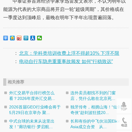
中泰证券首席经济学家李迅雷发文表示，不认为明年以
能源为代表的大宗商品将开启一轮“超级周期”，其价格或在
一季度达到顶峰后，最晚在明年下半年出现普遍回落。
:
北京：学科类培训收费上浮不得超10% 下浮不限
:
电动自行车隐患重重事故频发 如何“行稳致远”
相关推荐
外汇交易平台排行榜怎么
连外卖员都找不到的门窗
看？2026年度外汇交易...
店，凭什么敢在北京死...
2026首届GEO行业峰会将于
独牙传奇，相拥山海！“仙剑
5月29日在京举办 聚...
奇侠”赵剑波狂揽20...
中式台球的未来从这里出
长和有份的中飞伙法国Elior
发！“廊坊银行·梦启航...
Asia成立合资 从...