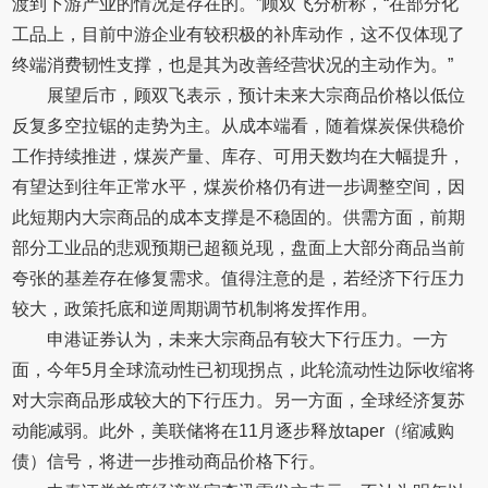
渡到下游产业的情况是存在的。”顾双飞分析称，“在部分化
工品上，目前中游企业有较积极的补库动作，这不仅体现了
终端消费韧性支撑，也是其为改善经营状况的主动作为。”
展望后市，顾双飞表示，预计未来大宗商品价格以低位
反复多空拉锯的走势为主。从成本端看，随着煤炭保供稳价
工作持续推进，煤炭产量、库存、可用天数均在大幅提升，
有望达到往年正常水平，煤炭价格仍有进一步调整空间，因
此短期内大宗商品的成本支撑是不稳固的。供需方面，前期
部分工业品的悲观预期已超额兑现，盘面上大部分商品当前
夸张的基差存在修复需求。值得注意的是，若经济下行压力
较大，政策托底和逆周期调节机制将发挥作用。
申港证券认为，未来大宗商品有较大下行压力。一方
面，今年5月全球流动性已初现拐点，此轮流动性边际收缩将
对大宗商品形成较大的下行压力。另一方面，全球经济复苏
动能减弱。此外，美联储将在11月逐步释放taper（缩减购
债）信号，将进一步推动商品价格下行。