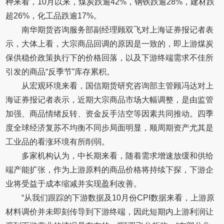
种来看，10月以来，煤炭跌逾42%，钢铁跌逾28%，建材跌
超26%，化工品跌逾17%。
南华期货咨询服务部副经理顾双飞对上海证券报记者表
示，大体上看，大宗商品回调的原因是一致的，即上游煤炭
保供稳价政策执行下的价格回落，以及下游终端需求不佳所
引发的商品“反季节”库存累积。
从宏观环境来看，国信期货研究咨询部主管顾冯达对上
海证券报记者表示，近期大宗商品市场大幅调整，是由监管
加强、商品情绪反转、资金反手沽空等因素共同推动。四季
度全球经济复苏不均衡不同步局面明显，顺周期资产尤其是
工业品的看涨环境有所削弱。
多家机构认为，中长期来看，随着需求增速放缓和供给
端产能扩张，作为上游原料的商品价格将持续下探，下游企
业将受益于成本缩减并实现盈利改善。
“从我们跟踪的下游数据及10月份CPI数据来看，上游原
材料调价并未即刻传导到下游终端，因此短期内上游利润让