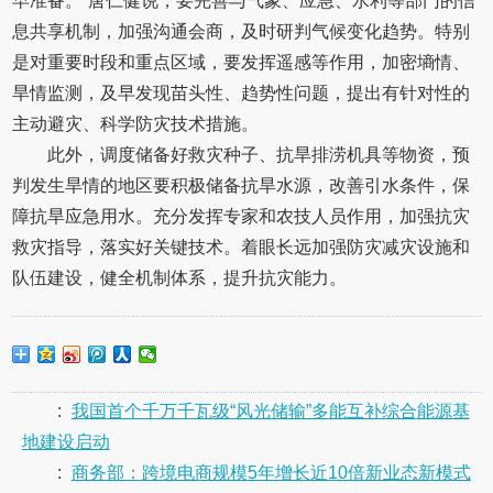
早准备。”唐仁健说，要完善与气象、应急、水利等部门的信
息共享机制，加强沟通会商，及时研判气候变化趋势。特别
是对重要时段和重点区域，要发挥遥感等作用，加密墒情、
旱情监测，及早发现苗头性、趋势性问题，提出有针对性的
主动避灾、科学防灾技术措施。
此外，调度储备好救灾种子、抗旱排涝机具等物资，预
判发生旱情的地区要积极储备抗旱水源，改善引水条件，保
障抗旱应急用水。充分发挥专家和农技人员作用，加强抗灾
救灾指导，落实好关键技术。着眼长远加强防灾减灾设施和
队伍建设，健全机制体系，提升抗灾能力。
:
我国首个千万千瓦级“风光储输”多能互补综合能源基
地建设启动
:
商务部：跨境电商规模5年增长近10倍新业态新模式