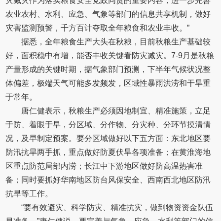
灾减灾作为落实粮食安全党政同责的重要内容，进一步完善
农业农村、水利、应急、气象等部门的信息共享机制，做好
灾害监测预警，千方百计夺取全年粮食和农业丰收。”
据悉，全年粮食生产大头在秋粮，目前秋粮生产基础较
好，面积稳中有增，能否丰收关键看防灾减灾。7-9月是秋粮
产量形成的关键时期，据气象部门预测，下半年气候状况整
体偏差，极端天气可能多发频发，区域性暴雨洪涝和干旱重
于常年。
唐仁健表示，秋粮生产必须因地制宜、精准施策，立足
于防、着眼于早，分区域、分作物、分灾种、分环节摸清情
况，及早制定预案。要分区域做好以下五方面：东北地区要
防汛抗旱两手抓，重点做好防夏伏旱各项准备；在黄淮海地
区重点防范局部内涝；长江中下游地区做好防高温热害准
备；同时要抓好华南地区防台风保安全、西南西北地区防汛
抗旱等工作。
“要有效避灾、科学防灾、精准抗灾，做到物资资金队伍