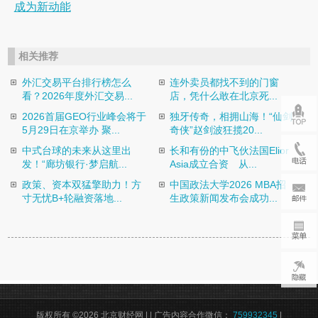
成为新动能
相关推荐
外汇交易平台排行榜怎么
连外卖员都找不到的门窗
看？2026年度外汇交易...
店，凭什么敢在北京死...
2026首届GEO行业峰会将于
独牙传奇，相拥山海！“仙剑
5月29日在京举办 聚...
奇侠”赵剑波狂揽20...
中式台球的未来从这里出
长和有份的中飞伙法国Elior
发！“廊坊银行·梦启航...
Asia成立合资 从...
政策、资本双猛擎助力！方
中国政法大学2026 MBA招
寸无忧B+轮融资落地...
生政策新闻发布会成功...
版权所有 ©2026 北京财经网 |
| 广告内容合作微信：
759932345
|