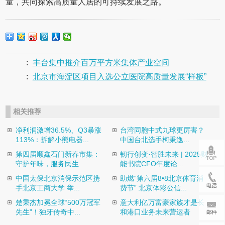
量，共同探索高质量人居的可持续发展之路。
:
丰台集中推介百万平方米集体产业空间
:
北京市海淀区项目入选公立医院高质量发展“样板”
相关推荐
净利润激增36.5%、Q3暴涨
台湾同胞中式九球更厉害？
113%：拆解小熊电器...
中国台北选手柯秉逸...
第四届顺鑫石门新春市集：
韧行创变·智胜未来 | 2025财
守护年味，服务民生
能书院CFO年度论...
中国太保北京消保示范区携
助燃“第六届8•8北京体育消
手北京工商大学 举...
费节” 北京体彩公信...
楚秉杰加冕全球“500万冠军
意大利亿万富豪家族才是长
先生”！独牙传奇中...
和港口业务未来营运者