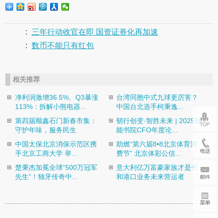
:
三年行动收官在即 国资证券化再加速
:
数币不能只有红包
相关推荐
净利润激增36.5%、Q3暴涨
台湾同胞中式九球更厉害？
113%：拆解小熊电器...
中国台北选手柯秉逸...
第四届顺鑫石门新春市集：
韧行创变·智胜未来 | 2025财
守护年味，服务民生
能书院CFO年度论...
中国太保北京消保示范区携
助燃“第六届8•8北京体育消
手北京工商大学 举...
费节” 北京体彩公信...
楚秉杰加冕全球“500万冠军
意大利亿万富豪家族才是长
先生”！独牙传奇中...
和港口业务未来营运者