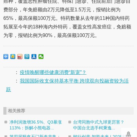
癌种，覆盖恶性肿瘤住院、特殊门急诊、住院前后门急诊自
费部分，年免赔额由2万元降低至1.5万元，报销比例为
65%，最高保额100万元。特药数量从去年的11种国内特药
拓展至今年的18种海内外特药，覆盖女性高发癌症，免赔额
为零，报销比例为90%，最高保额100万元。
:
疫情唤醒哪些健康消费“新宠”？
:
我国国际收支保持基本平衡 跨境双向投融资较为活
跃
相关推荐
净利润激增36.5%、Q3暴涨
台湾同胞中式九球更厉害？
113%：拆解小熊电器...
中国台北选手柯秉逸...
第四届顺鑫石门新春市集：
韧行创变·智胜未来 | 2025财