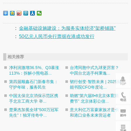
:
金融基础设施建设：为服务实体经济“架桥铺路”
:
50亿元人民币央行票据在港成功发行
相关推荐
净利润激增36.5%、Q3暴涨
台湾同胞中式九球更厉害？
113%：拆解小熊电器...
中国台北选手柯秉逸...
第四届顺鑫石门新春市集：
韧行创变·智胜未来 | 2025财
守护年味，服务民生
能书院CFO年度论...
中国太保北京消保示范区携
助燃“第六届8•8北京体育消
手北京工商大学 举...
费节” 北京体彩公信...
楚秉杰加冕全球“500万冠军
意大利亿万富豪家族才是长
先生”！独牙传奇中...
和港口业务未来营运者