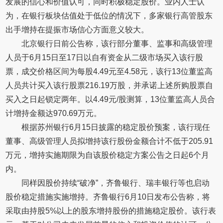
发展的信心和价值认可，同时积极稳定股价。业内人士认
为，在银行板块估值处于低位的情况下，多家银行高管股东
出手增持在提振市场信心方面意义较大。
北京银行日前公告称，该行部分董事、监事和高级管理
人员于6月15日至17日以自有资金从二级市场买入该行股
票，成交价格区间为每股4.49元至4.58元，该行13位董监高
人员共计买入该行股票216.19万股，并承诺上述所购股票自
买入之日起锁定两年。以4.49元/股测算，13位董监高人员合
计增持金额达970.69万元。
根据苏州银行6月15日披露的稳定股价预案，该行现任
董事、高级管理人员拟增持该行股份金额合计不低于205.91
万元，增持实施期限为自该股价稳定方案公告之日起6个月
内。
同样因股价持续“破净”，齐鲁银行、瑞丰银行等也启动
股价稳定措施实施增持。齐鲁银行6月10日发布公告称，将
采取由持股5%以上的股东增持股份的措施稳定股价。该行表