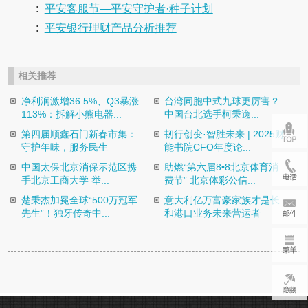
:
平安客服节—平安守护者·种子计划
:
平安银行理财产品分析推荐
相关推荐
净利润激增36.5%、Q3暴涨
台湾同胞中式九球更厉害？
113%：拆解小熊电器...
中国台北选手柯秉逸...
第四届顺鑫石门新春市集：
韧行创变·智胜未来 | 2025财
守护年味，服务民生
能书院CFO年度论...
中国太保北京消保示范区携
助燃“第六届8•8北京体育消
手北京工商大学 举...
费节” 北京体彩公信...
楚秉杰加冕全球“500万冠军
意大利亿万富豪家族才是长
先生”！独牙传奇中...
和港口业务未来营运者