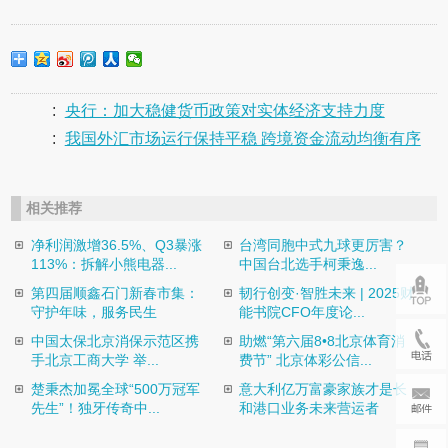
:
央行：加大稳健货币政策对实体经济支持力度
:
我国外汇市场运行保持平稳 跨境资金流动均衡有序
相关推荐
净利润激增36.5%、Q3暴涨
台湾同胞中式九球更厉害？
113%：拆解小熊电器...
中国台北选手柯秉逸...
第四届顺鑫石门新春市集：
韧行创变·智胜未来 | 2025财
守护年味，服务民生
能书院CFO年度论...
中国太保北京消保示范区携
助燃“第六届8•8北京体育消
手北京工商大学 举...
费节” 北京体彩公信...
楚秉杰加冕全球“500万冠军
意大利亿万富豪家族才是长
先生”！独牙传奇中...
和港口业务未来营运者