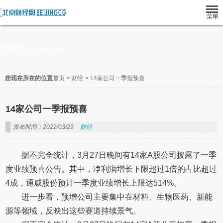
财经
FINANCIAL
您现在所在的位置
首页
>
财经
>
14家公司一季报预喜
14家公司一季报预喜
发布时间：2022/03/29
财经
据不完全统计，3月27日晚间有14家A股公司披露了一季
度业绩预喜公告。其中，净利润增长下限超过1倍的占比超过
4成，通威股份预计一季度业绩增长上限达514%。
进一步看，预增公司主要集中在材料、生物医药、新能
源等领域，反映出这些赛道持续景气。