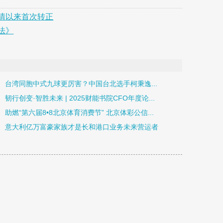
情以来首次转正
法》
台湾同胞中式九球更厉害？中国台北选手柯秉逸...
韧行创变·智胜未来 | 2025财能书院CFO年度论...
助燃“第六届8•8北京体育消费节” 北京体彩公信...
意大利亿万富豪家族才是长和港口业务未来营运者