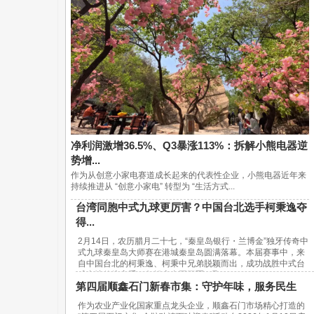
净利润激增36.5%、Q3暴涨113%：拆解小熊电器逆
势增...
作为从创意小家电赛道成长起来的代表性企业，小熊电器近年来
持续推进从 “创意小家电” 转型为 “生活方式...
台湾同胞中式九球更厉害？中国台北选手柯秉逸夺
得...
2月14日，农历腊月二十七，“秦皇岛银行・兰博金”独牙传奇中
式九球秦皇岛大师赛在港城秦皇岛圆满落幕。本届赛事中，来
自中国台北的柯秉逸、柯秉中兄弟脱颖而出，成功战胜中式台
球内地传统高手，包揽赛事冠亚军，取...
第四届顺鑫石门新春市集：守护年味，服务民生
作为农业产业化国家重点龙头企业，顺鑫石门市场精心打造的