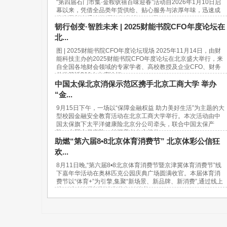
“第四届石门市集·金鞍驮禧百味迎春”活动自2026年1月10日启
幕以来，凭借全品类年货供给、贴心服务与浓厚年味，迅速成
为市民新春采购的“网红打卡地”。37天...
韧行创变·智胜未来 | 2025财能书院CFO年度论坛在
北...
图 | 2025财能书院CFO年度论坛现场 2025年11月14日，由财
能科技主办的2025财能书院CFO年度论坛在北京盛大举行，来
自全国各地财会领域的专家学者、高校教授及企业CFO、财务
总监等近500人出席论坛。...
中国太保北京消保示范区携手北京工商大学 举办
“金...
9月15日下午，一场以“保障金融权益 助力美好生活”为主题的大
型校园金融安全教育活动在北京工商大学举行。本次活动由中
国太保旗下太平洋健康险北京分公司牵头，联合中国太保产
险、中国太保寿险、长江养老在京机构...
助燃“第六届8•8北京体育消费节” 北京体彩公信狂
欢...
8月11日晚,“第六届8•8北京体育消费节暨京津冀体育消费节”线
下嘉年华活动在奥林匹克公园庆典广场圆满收官。本届体育消
费节以“体育+”为引擎,集聚“新场景、新品牌、新消费”,通过线上
线下活动挖掘新型消费潜力,链接美...