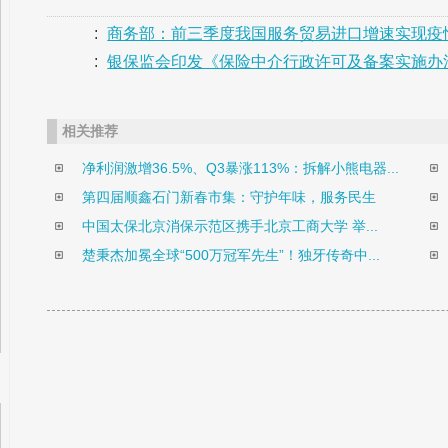
:
商务部：前三季度我国服务贸易进口增速实现疫
:
银保监会印发《保险中介行政许可及备案实施办
相关推荐
净利润激增36.5%、Q3暴涨113%：拆解小熊电器...
第四届顺鑫石门新春市集：守护年味，服务民生
中国太保北京消保示范区携手北京工商大学 举...
楚秉杰加冕全球“500万冠军先生”！独牙传奇中...