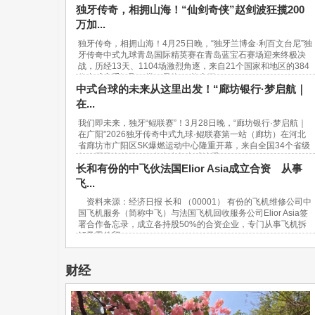
独牙传奇，相拥山海！“仙剑奇侠”赵剑波狂揽200
万加...
独牙传奇，相拥山海！4月25日晚，“独牙兰博金·利百文台尼”独
牙传奇中式九球青岛国际精英赛在青岛蓝宝石赛场迎来终极决
战，历经13天、1104场激烈角逐，来自21个国家和地区的384
位台球高手汇聚一堂，最终，“软塞王...
中式台球的未来从这里出发！“廊坊银行·梦启航｜
在...
我们即未来，独牙“鲲联赛”！3月28日晚，“廊坊银行·梦启航｜
在广阳”2026独牙传奇中式九球·鲲联赛第一站（廊坊）在河北
省廊坊市广阳区SK爆燃运动中心隆重开幕，来自全国34个省级
行政区及海外的940名青少年台球选手...
长和有份的中飞伙法国Elior Asia成立合资 从事
飞...
资料来源：经济日报 长和 （00001） 有份的飞机维修公司中
国飞机服务（简称中飞）与法国飞机回收服务公司Elior Asia签
署合作备忘录，成立各持股50%的合资企业，专门从事飞机拆
解及零件贸...
财经