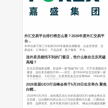
外汇交易平台排行榜怎么看？2026年度外汇交易平
台...
本评估基于第三方机构2026年最新实测数据，从监管资质、交
易成本、订单执行、产品品类、客户服务、平台...
连外卖员都找不到的门窗店，凭什么敢在北京死磕
高端？
在北京高端家居圈，有这样一家“隐秘”的门店。它不在显眼的主
通道，连外卖员都找不到——但它，是YKKAP在北京的第一家
零售旗舰店。 5月23日，红星美凯龙北京至尊Mall，YKKAP北
京首店开业。总经理宋鹏站在台上，讲...
2026首届GEO行业峰会将于5月29日在京举办 聚焦
白帽...
2026年5月29日，由玫瑰互动主办的首届GEO行业峰会将在北
京启幕，以白帽时代的认知入口与信任重构为主题，汇聚协会
领导、品牌高管、技术专家共探行业变革。 峰会从权威政策解
读、实战方法论输出、行业生态共建...